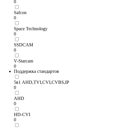
0
Safcon
0
Space Technology
0
SSDCAM
0
V-Starcam
0
Поддержка стандартов
5в1 AHD,TVI,CVI,CVBS,IP
0
AHD
0
HD-CVI
0