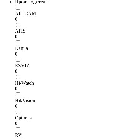
Производитель
ALTCAM
0
ATIS
0
Dahua
0
EZVIZ
0
Hi-Watch
0
HikVision
0
Optimus
0
RVi