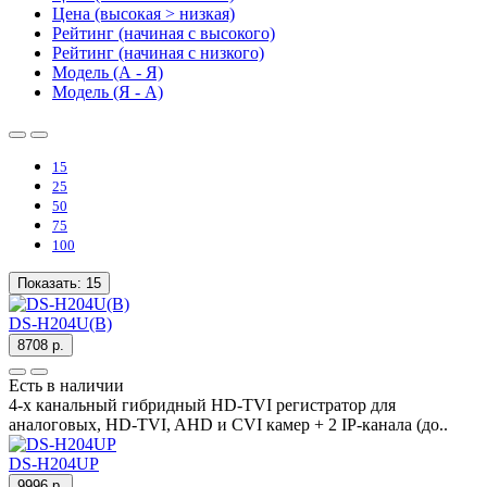
Цена (высокая > низкая)
Рейтинг (начиная с высокого)
Рейтинг (начиная с низкого)
Модель (А - Я)
Модель (Я - А)
15
25
50
75
100
Показать:
15
DS-H204U(B)
8708 р.
Есть в наличии
4-х канальный гибридный HD-TVI регистратор для
аналоговых, HD-TVI, AHD и CVI камер + 2 IP-канала (до..
DS-H204UP
9996 р.