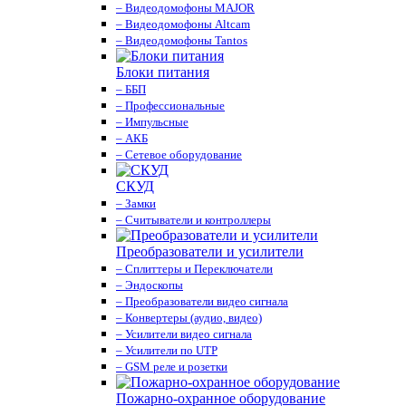
– Видеодомофоны MAJOR
– Видеодомофоны Altcam
– Видеодомофоны Tantos
Блоки питания
– ББП
– Профессиональные
– Импульсные
– АКБ
– Сетевое оборудование
СКУД
– Замки
– Считыватели и контроллеры
Преобразователи и усилители
– Сплиттеры и Переключатели
– Эндоскопы
– Преобразователи видео сигнала
– Конвертеры (аудио, видео)
– Усилители видео сигнала
– Усилители по UTP
– GSM реле и розетки
Пожарно-охранное оборудование