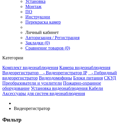
Установка
Монтаж
ПО
Инструкции
Перекраска камер
Личный кабинет
Авторизация / Регистрация
Закладки (0)
Сравнение товаров (0)
Категории
Комплект видеонаблюдения
Камера видеонаблюдения
Видеорегистратор
- Видеорегистратор IP
- Гибридный
видеорегистратор
Видеодомофоны
Блоки питания
СКУД
Преобразователи и усилители
Пожарно-охранное
оборудование
Установка видеонаблюдения
Кабели
Аксессуары для систем видеонаблюдения
Видеорегистратор
Фильтр