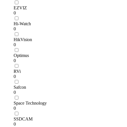
EZVIZ
0
Hi-Watch
0
HikVision
0
Optimus
0
RVi
0
Safcon
0
Space Technology
0
SSDCAM
0