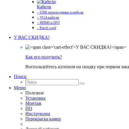
Кабели
– USB переходники и кабели
– VGA кабели
– HDMI и DVI
– Patch cord
У ВАС СКИДКА!
Как его получить?
Воспользуйтесь купоном на скидку при первом зака
Поиск
Меню
Полезное
Установка
Монтаж
ПО
Инструкции
Перекраска камер