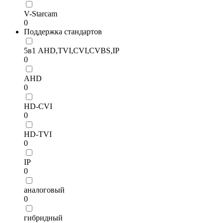
V-Starcam
0
Поддержка стандартов
5в1 AHD,TVI,CVI,CVBS,IP
0
AHD
0
HD-CVI
0
HD-TVI
0
IP
0
аналоговый
0
гибридный