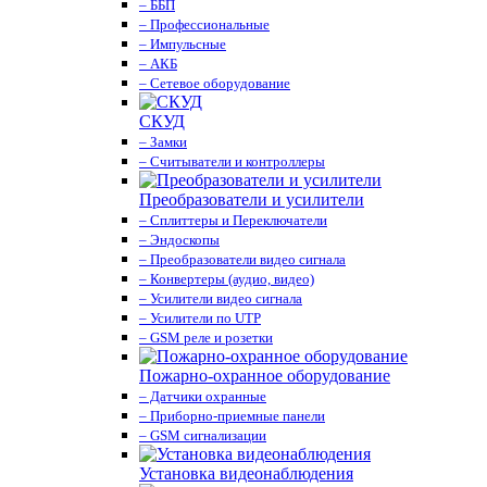
– ББП
– Профессиональные
– Импульсные
– АКБ
– Сетевое оборудование
СКУД
– Замки
– Считыватели и контроллеры
Преобразователи и усилители
– Сплиттеры и Переключатели
– Эндоскопы
– Преобразователи видео сигнала
– Конвертеры (аудио, видео)
– Усилители видео сигнала
– Усилители по UTP
– GSM реле и розетки
Пожарно-охранное оборудование
– Датчики охранные
– Приборно-приемные панели
– GSM сигнализации
Установка видеонаблюдения