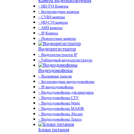
Камера видеонаблюдения
– HD-TVI Камеры
– Беспроводные камеры
– CVBS камеры
– HD-CVI камеры
– AHD камеры
– IP Камера
– Поворотные камеры
Видеорегистратор
– Видеорегистратор IP
– Гибридный видеорегистратор
Видеодомофоны
– Вызывные панели
– Беспроводные видеодомофоны
– IP-видеодомофоны
– Видеодомофоны для квартиры
– Видеодомофоны CTV
– Видеодомофоны Warte
– Видеодомофоны MAJOR
– Видеодомофоны Altcam
– Видеодомофоны Tantos
Блоки питания