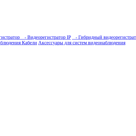
гистратор
- Видеорегистратор IP
- Гибридный видеорегистрат
аблюдения
Кабели
Аксессуары для систем видеонаблюдения