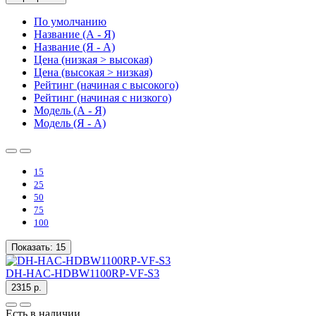
По умолчанию
Название (А - Я)
Название (Я - А)
Цена (низкая > высокая)
Цена (высокая > низкая)
Рейтинг (начиная с высокого)
Рейтинг (начиная с низкого)
Модель (А - Я)
Модель (Я - А)
15
25
50
75
100
Показать:
15
DH-HAC-HDBW1100RP-VF-S3
2315 р.
Есть в наличии