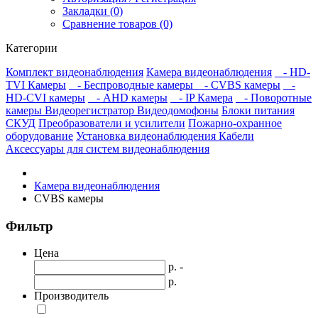
Закладки (0)
Сравнение товаров (0)
Категории
Комплект видеонаблюдения
Камера видеонаблюдения
- HD-
TVI Камеры
- Беспроводные камеры
- CVBS камеры
-
HD-CVI камеры
- AHD камеры
- IP Камера
- Поворотные
камеры
Видеорегистратор
Видеодомофоны
Блоки питания
СКУД
Преобразователи и усилители
Пожарно-охранное
оборудование
Установка видеонаблюдения
Кабели
Аксессуары для систем видеонаблюдения
Камера видеонаблюдения
CVBS камеры
Фильтр
Цена
р. -
р.
Производитель