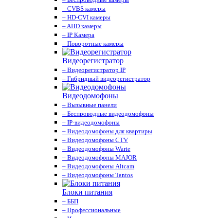
– CVBS камеры
– HD-CVI камеры
– AHD камеры
– IP Камера
– Поворотные камеры
Видеорегистратор
– Видеорегистратор IP
– Гибридный видеорегистратор
Видеодомофоны
– Вызывные панели
– Беспроводные видеодомофоны
– IP-видеодомофоны
– Видеодомофоны для квартиры
– Видеодомофоны CTV
– Видеодомофоны Warte
– Видеодомофоны MAJOR
– Видеодомофоны Altcam
– Видеодомофоны Tantos
Блоки питания
– ББП
– Профессиональные