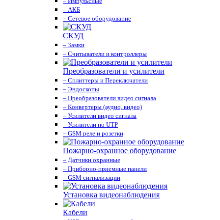
– Импульсные
– АКБ
– Сетевое оборудование
СКУД
– Замки
– Считыватели и контроллеры
Преобразователи и усилители
– Сплиттеры и Переключатели
– Эндоскопы
– Преобразователи видео сигнала
– Конвертеры (аудио, видео)
– Усилители видео сигнала
– Усилители по UTP
– GSM реле и розетки
Пожарно-охранное оборудование
– Датчики охранные
– Приборно-приемные панели
– GSM сигнализации
Установка видеонаблюдения
Кабели