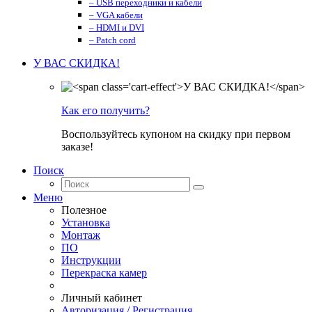
– USB переходники и кабели
– VGA кабели
– HDMI и DVI
– Patch cord
У ВАС СКИДКА!
Как его получить?
Воспользуйтесь купоном на скидку при первом
заказе!
Поиск
Меню
Полезное
Установка
Монтаж
ПО
Инструкции
Перекраска камер
Личный кабинет
Авторизация / Регистрация