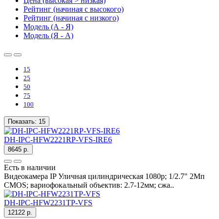
Цена (высокая > низкая)
Рейтинг (начиная с высокого)
Рейтинг (начиная с низкого)
Модель (А - Я)
Модель (Я - А)
15
25
50
75
100
Показать:
15
DH-IPC-HFW2221RP-VFS-IRE6
8645 р.
Есть в наличии
Видеокамера IP Уличная цилиндрическая 1080p; 1/2.7" 2Mп
CMOS; вариофокальный объектив: 2.7-12мм; сжа..
DH-IPC-HFW2231TP-VFS
12122 р.