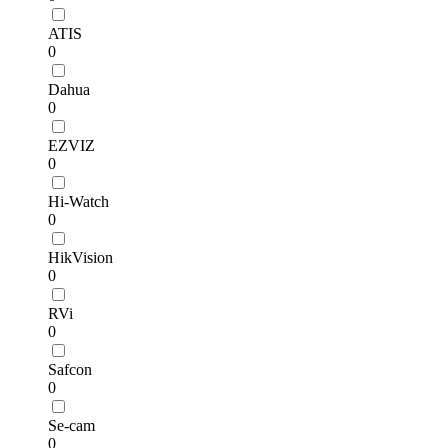
ATIS
0
Dahua
0
EZVIZ
0
Hi-Watch
0
HikVision
0
RVi
0
Safcon
0
Se-cam
0