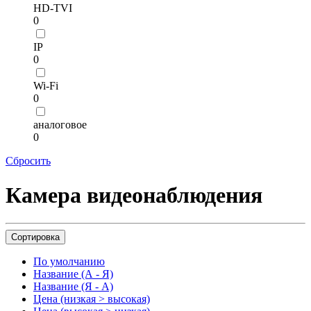
HD-TVI
0
IP
0
Wi-Fi
0
аналоговое
0
Сбросить
Камера видеонаблюдения
Сортировка
По умолчанию
Название (А - Я)
Название (Я - А)
Цена (низкая > высокая)