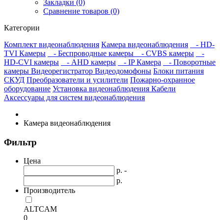
Закладки (0)
Сравнение товаров (0)
Категории
Комплект видеонаблюдения
Камера видеонаблюдения
- HD-
TVI Камеры
- Беспроводные камеры
- CVBS камеры
-
HD-CVI камеры
- AHD камеры
- IP Камера
- Поворотные
камеры
Видеорегистратор
Видеодомофоны
Блоки питания
СКУД
Преобразователи и усилители
Пожарно-охранное
оборудование
Установка видеонаблюдения
Кабели
Аксессуары для систем видеонаблюдения
Камера видеонаблюдения
Фильтр
Цена
р. -
р.
Производитель
ALTCAM
0