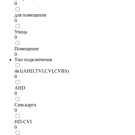
0
для помещения
0
Улица
0
Помещение
0
Тип подключения
4в1(AHD,TVI,CVI,CVBS)
0
AHD
0
Cим-карта
0
HD-CVI
0