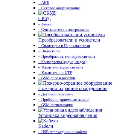
– АКБ
– Сетевое оборудование
СКУД
– Замки
– Считыватели и контроллеры
Преобразователи и усилители
– Сплиттеры и Переключатели
– Эндоскопы
– Преобразователи видео сигнала
– Конвертеры (аудио, видео)
– Усилители видео сигнала
– Усилители по UTP
– GSM реле и розетки
Пожарно-охранное оборудование
– Датчики охранные
– Приборно-приемные панели
– GSM сигнализации
Установка видеонаблюдения
Кабели
– USB переходники и кабели