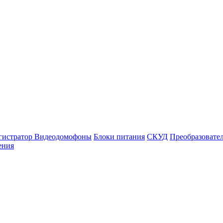
гистратор
Видеодомофоны
Блоки питания
СКУД
Преобразовате
ения