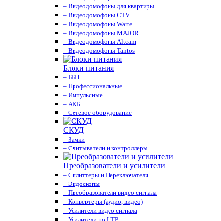
– Видеодомофоны для квартиры
– Видеодомофоны CTV
– Видеодомофоны Warte
– Видеодомофоны MAJOR
– Видеодомофоны Altcam
– Видеодомофоны Tantos
Блоки питания
– ББП
– Профессиональные
– Импульсные
– АКБ
– Сетевое оборудование
СКУД
– Замки
– Считыватели и контроллеры
Преобразователи и усилители
– Сплиттеры и Переключатели
– Эндоскопы
– Преобразователи видео сигнала
– Конвертеры (аудио, видео)
– Усилители видео сигнала
– Усилители по UTP