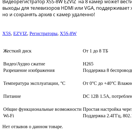
Видеорегистратор
X5S-8W EZVIZ
на 8 камер может вести
выходы для телевизоров HDMI или VGA, поддерживает ж
но и сохранять архив с камер удаленно!
X5S
,
EZVIZ
,
Регистраторы
,
X5S-8W
Жесткий диск
От 1 до 8 ТБ
Видео/Аудио сжатие
H265
Разрешение изображения
Поддержка 8 беспроводн
Температура эксплуатации, °C
От 0°C до +40°C Влажн
Питание
DC 12В 1.5A, потреблен
Общие функциональные возможности
Простая настройка чере
Wi-Fi
Поддержка 2.4ГГц, 802.1
Нет отзывов о данном товаре.