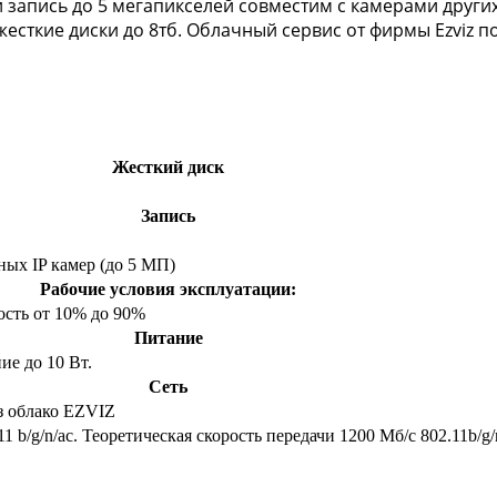
 запись до 5 мегапикселей совместим с камерами других
есткие диски до 8тб. Облачный сервис от фирмы Ezviz п
Жесткий диск
Запись
ых IP камер (до 5 МП)
Рабочие условия эксплуатации:
ость от 10% до 90%
Питание
ие до 10 Вт.
Сеть
з облако EZVIZ
1 b/g/n/ас. Теоретическая скорость передачи 1200 Мб/с 802.11b/g/n