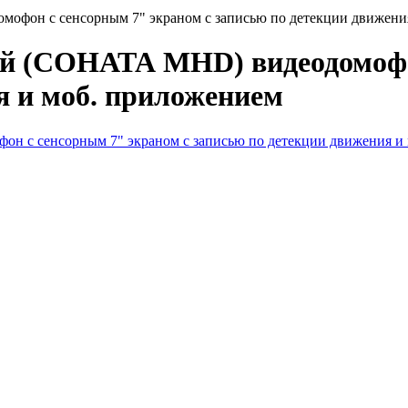
н с сенсорным 7" экраном c записью по детекции движения
(СОНАТА MHD) видеодомофон 
я и моб. приложением