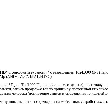
MHD"
с сенсорным экраном 7" с разрешением 1024х600 (IPS) ha
 2Mp (AHD/TVI/CVI/PAL/NTSC).
икро SD до 1Tb (1000 Гб, приобретается отдельно) по сигналу в
 памяти, запись продолжается по принципу постоянной цикличе
навания человека (исключение записи и оповещения по ложной д
ет принимать вызовы с домофона на мобильных устройствах, а 