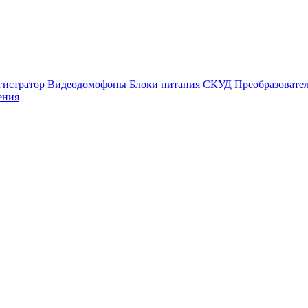
гистратор
Видеодомофоны
Блоки питания
СКУД
Преобразовате
ения