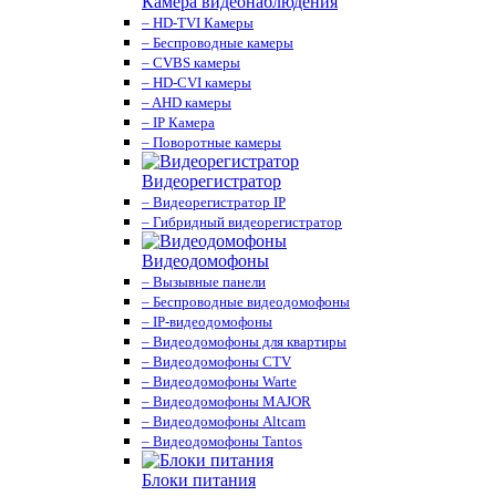
Камера видеонаблюдения
– HD-TVI Камеры
– Беспроводные камеры
– CVBS камеры
– HD-CVI камеры
– AHD камеры
– IP Камера
– Поворотные камеры
Видеорегистратор
– Видеорегистратор IP
– Гибридный видеорегистратор
Видеодомофоны
– Вызывные панели
– Беспроводные видеодомофоны
– IP-видеодомофоны
– Видеодомофоны для квартиры
– Видеодомофоны CTV
– Видеодомофоны Warte
– Видеодомофоны MAJOR
– Видеодомофоны Altcam
– Видеодомофоны Tantos
Блоки питания