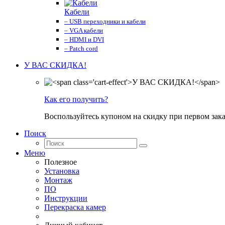
Кабели
– USB переходники и кабели
– VGA кабели
– HDMI и DVI
– Patch cord
У ВАС СКИДКА!
Как его получить?
Воспользуйтесь купоном на скидку при первом зака
Поиск
Меню
Полезное
Установка
Монтаж
ПО
Инструкции
Перекраска камер