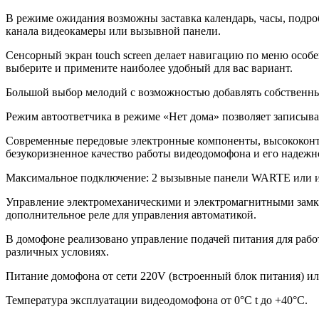
В режиме ожидания возможны заставка календарь, часы, подро
канала видеокамеры или вызывной панели.
Сенсорный экран touch screen делает навигацию по меню особ
выберите и примените наиболее удобный для вас вариант.
Большой выбор мелодий с возможностью добавлять собственные
Режим автоответчика в режиме «Нет дома» позволяет записыва
Современные передовые электронные компоненты, высококонт
безукоризненное качество работы видеодомофона и его надежн
Максимальное подключение: 2 вызывные панели WARTE или их 
Управление электромеханическими и электромагнитными замка
дополнительное реле для управления автоматикой.
В домофоне реализовано управление подачей питания для раб
различных условиях.
Питание домофона от сети 220V (встроенный блок питания) ил
Температура эксплуатации видеодомофона от 0°C t до +40°C.