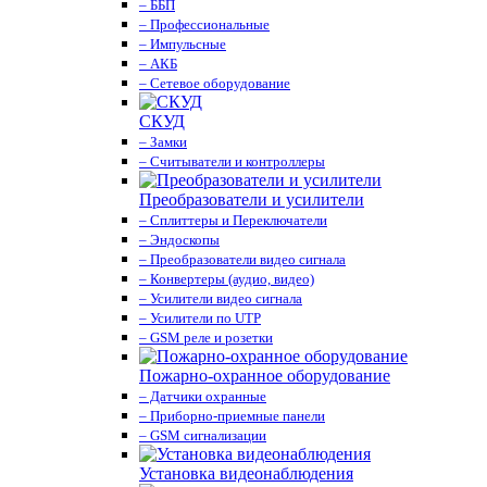
– ББП
– Профессиональные
– Импульсные
– АКБ
– Сетевое оборудование
СКУД
– Замки
– Считыватели и контроллеры
Преобразователи и усилители
– Сплиттеры и Переключатели
– Эндоскопы
– Преобразователи видео сигнала
– Конвертеры (аудио, видео)
– Усилители видео сигнала
– Усилители по UTP
– GSM реле и розетки
Пожарно-охранное оборудование
– Датчики охранные
– Приборно-приемные панели
– GSM сигнализации
Установка видеонаблюдения