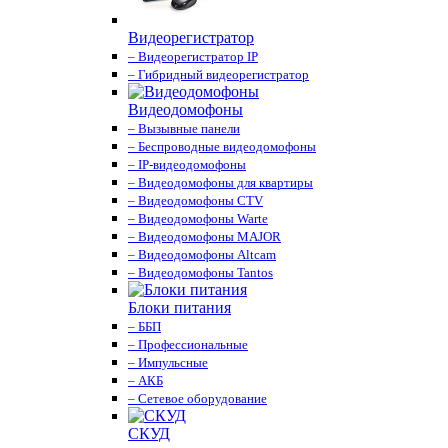
Видеорегистратор
– Видеорегистратор IP
– Гибридный видеорегистратор
Видеодомофоны
– Вызывные панели
– Беспроводные видеодомофоны
– IP-видеодомофоны
– Видеодомофоны для квартиры
– Видеодомофоны CTV
– Видеодомофоны Warte
– Видеодомофоны MAJOR
– Видеодомофоны Altcam
– Видеодомофоны Tantos
Блоки питания
– ББП
– Профессиональные
– Импульсные
– АКБ
– Сетевое оборудование
СКУД