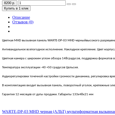
8200 р.
Купить в 1 клик
Описание
Отзывов (0)
Цветная
MHD
вызывная панель WARTE-DP-03 MHD черныйвысокого разрешени
Антивандальное всепогодное исполнение.
Накладное крепление.
Цвет корпуса
Цветная камера с широким углом обзора 148градусов,
поддержка форматов в
Температура эксплуатации -40 +50 градусов Цельсия.
Аудиорегулировки точечной настройки громкости динамика, регулировка вр
В комплектацию входит вызывная панель, поворотный уголок, крепежные эле
Гарантия 12 месяцев от даты продажи. Габариты 133х48х21 мм
WARTE-DP-03 MHD черная (АЛЬТ) мультиформатная вызывная 