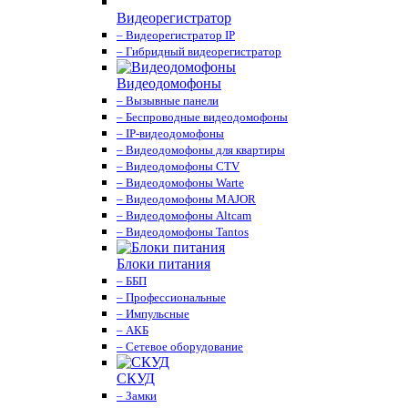
Видеорегистратор
– Видеорегистратор IP
– Гибридный видеорегистратор
Видеодомофоны
– Вызывные панели
– Беспроводные видеодомофоны
– IP-видеодомофоны
– Видеодомофоны для квартиры
– Видеодомофоны CTV
– Видеодомофоны Warte
– Видеодомофоны MAJOR
– Видеодомофоны Altcam
– Видеодомофоны Tantos
Блоки питания
– ББП
– Профессиональные
– Импульсные
– АКБ
– Сетевое оборудование
СКУД
– Замки