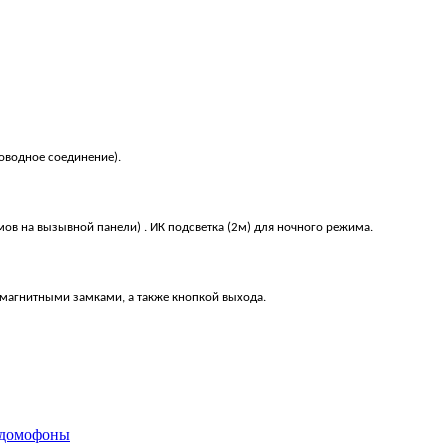
роводное соединение).
мов на вызывной панели)
.
ИК подсветка (2м) для ночного режима.
магнитными замками, а также кнопкой выхода.
домофоны