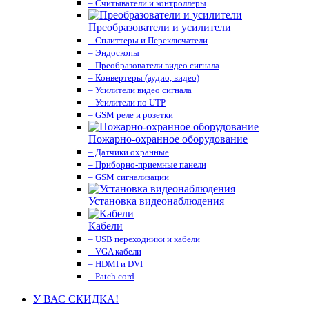
– Считыватели и контроллеры
Преобразователи и усилители
– Сплиттеры и Переключатели
– Эндоскопы
– Преобразователи видео сигнала
– Конвертеры (аудио, видео)
– Усилители видео сигнала
– Усилители по UTP
– GSM реле и розетки
Пожарно-охранное оборудование
– Датчики охранные
– Приборно-приемные панели
– GSM сигнализации
Установка видеонаблюдения
Кабели
– USB переходники и кабели
– VGA кабели
– HDMI и DVI
– Patch cord
У ВАС СКИДКА!