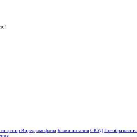
зе!
гистратор
Видеодомофоны
Блоки питания
СКУД
Преобразовате
ения