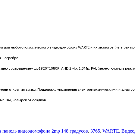
я для любого классического видеодомофона
WARTE
и их аналогов (четырех п
 – серебро.
идео сразрешением до1920*1080P:
AHD 2Mp, 1,3Mp, PAL (переключатель режи
емени открытия замка. Поддержка управления электромеханическими и электро
менты, козырек от осадков.
панель видеодомофона 2mp 148 градусов
,
3765
,
WARTE
,
Видео