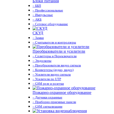
Блоки питания
– ББП
– Профессиональные
– Импульсные
– АКБ
– Сетевое оборудование
СКУД
– Замки
– Считыватели и контроллеры
Преобразователи и усилители
– Сплиттеры и Переключатели
– Эндоскопы
– Преобразователи видео сигнала
– Конвертеры (аудио, видео)
– Усилители видео сигнала
– Усилители по UTP
– GSM реле и розетки
Пожарно-охранное оборудование
– Датчики охранные
– Приборно-приемные панели
– GSM сигнализации