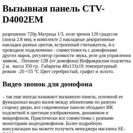
Вызывная панель CTV-
D4002EM
разрешение 720p Матрица 1/3, поле зрения 120 градусов
(линза 2.8 мм), в комплекте 2 накладные декоративные
накладки разных цветов, встроенный считыватель,
4-х
проводное подключение - совместимость с домофонами
других марок, регулятор громкости звука, реле для управления
замком, . Питание 12В (от домофона) Инфракрасная подсветка
2 м. масса 350 гр. Габариты 48х133х19
температурный
,
режим -20 +55 °С Цвет cеребристый, графит и золото.
Видео звонок для домофона
– так еще иногда называют вызывную панель, основной ее
функционал видео вызов между абонентами по разную
сторону двери, все современные панели обладают ИК
подсветкой и цветным изображением, динамиком и
микрофоном. Практически все совместимы с разными
мониторами видеодомофонов. Более подробную
консультацию вы можете получить менеджера магазина SE-