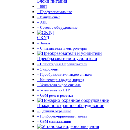
Блоки питания
– ББП
– Профессиональные
– Импульсные
– АКБ
– Сетевое оборудование
СКУД
– Замки
– Считыватели и контроллеры
Преобразователи и усилители
– Сплиттеры и Переключатели
– Эндоскопы
– Преобразователи видео сигнала
– Конвертеры (аудио, видео)
– Усилители видео сигнала
– Усилители по UTP
– GSM реле и розетки
Пожарно-охранное оборудование
– Датчики охранные
– Приборно-приемные панели
– GSM сигнализации