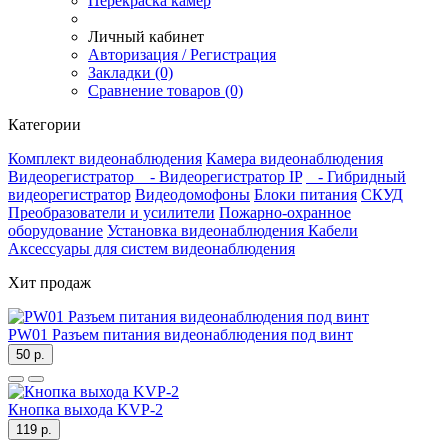
Перекраска камер
Личный кабинет
Авторизация / Регистрация
Закладки (0)
Сравнение товаров (0)
Категории
Комплект видеонаблюдения
Камера видеонаблюдения
Видеорегистратор
- Видеорегистратор IP
- Гибридный
видеорегистратор
Видеодомофоны
Блоки питания
СКУД
Преобразователи и усилители
Пожарно-охранное
оборудование
Установка видеонаблюдения
Кабели
Аксессуары для систем видеонаблюдения
Хит продаж
PW01 Разъем питания видеонаблюдения под винт
50 р.
Кнопка выхода KVP-2
119 р.