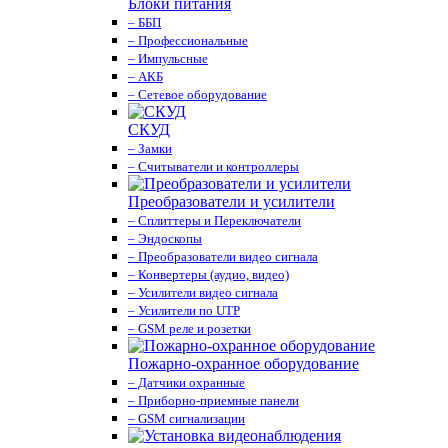
Блоки питания
– ББП
– Профессиональные
– Импульсные
– АКБ
– Сетевое оборудование
СКУД
– Замки
– Считыватели и контроллеры
Преобразователи и усилители
– Сплиттеры и Переключатели
– Эндоскопы
– Преобразователи видео сигнала
– Конвертеры (аудио, видео)
– Усилители видео сигнала
– Усилители по UTP
– GSM реле и розетки
Пожарно-охранное оборудование
– Датчики охранные
– Приборно-приемные панели
– GSM сигнализации