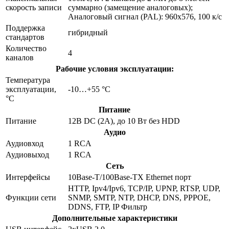
скорость записи
суммарно (замещение аналоговых);
Аналоговый сигнал (PAL): 960x576, 100 к/с
Поддержка
гибридный
стандартов
Количество
4
каналов
Рабочие условия эксплуатации:
Температура
эксплуатации,
-10…+55 °C
°C
Питание
Питание
12В DC (2А), до 10 Вт без HDD
Аудио
Аудиовход
1 RCA
Аудиовыход
1 RCA
Сеть
Интерфейсы
10Base-T/100Base-TX Ethernet порт
HTTP, Ipv4/Ipv6, TCP/IP, UPNP, RTSP, UDP,
Функции сети
SNMP, SMTP, NTP, DHCP, DNS, PPPOE,
DDNS, FTP, IP Фильтр
Дополнительные характеристики