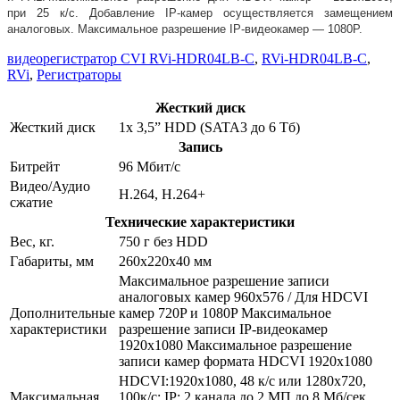
при 25 к/с. Добавление IP-камер осуществляется замещением
аналоговых. Максимальное разрешение IP-видеокамер — 1080P.
видеорегистратор СVI RVi-HDR04LB-C
,
RVi-HDR04LB-C
,
RVi
,
Регистраторы
Жесткий диск
Жесткий диск
1x 3,5” HDD (SATA3 до 6 Тб)
Запись
Битрейт
96 Мбит/с
Видео/Аудио
Н.264, Н.264+
сжатие
Технические характеристики
Вес, кг.
750 г без HDD
Габариты, мм
260x220x40 мм
Максимальное разрешение записи
аналоговых камер 960x576 / Для HDCVI
Дополнительные
камер 720P и 1080P Максимальное
характеристики
разрешение записи IP-видеокамер
1920х1080 Максимальное разрешение
записи камер формата HDCVI 1920х1080
HDCVI:1920х1080, 48 к/с или 1280х720,
Максимальная
100к/с; IP: 2 канала до 2 МП до 8 Мб/сек