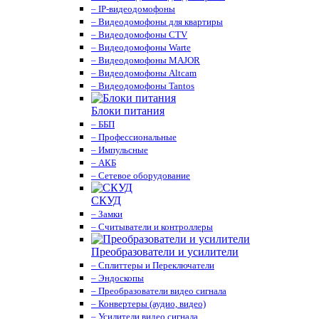
– IP-видеодомофоны
– Видеодомофоны для квартиры
– Видеодомофоны CTV
– Видеодомофоны Warte
– Видеодомофоны MAJOR
– Видеодомофоны Altcam
– Видеодомофоны Tantos
Блоки питания
– ББП
– Профессиональные
– Импульсные
– АКБ
– Сетевое оборудование
СКУД
– Замки
– Считыватели и контроллеры
Преобразователи и усилители
– Сплиттеры и Переключатели
– Эндоскопы
– Преобразователи видео сигнала
– Конвертеры (аудио, видео)
– Усилители видео сигнала