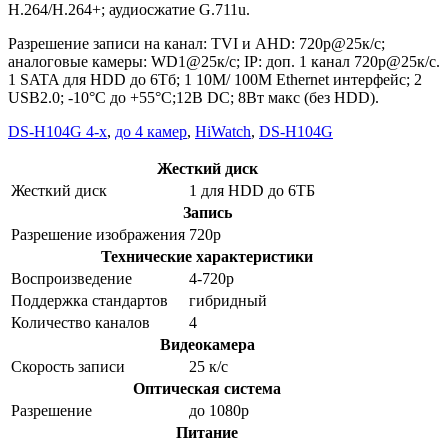
H.264/H.264+; аудиосжатие G.711u.
Разрешение записи на канал: TVI и AHD: 720p@25к/с;
аналоговые камеры: WD1@25к/с; IP: доп. 1 канал 720p@25к/с.
1 SATA для HDD до 6Тб; 1 10M/ 100M Ethernet интерфейс; 2
USB2.0; -10°C до +55°C;12В DC; 8Вт макс (без HDD).
DS-H104G 4-х
,
до 4 камер
,
HiWatch
,
DS-H104G
Жесткий диск
Жесткий диск
1 для HDD до 6ТБ
Запись
Разрешение изображения
720p
Технические характеристики
Воспроизведение
4-720p
Поддержка стандартов
гибридный
Количество каналов
4
Видеокамера
Скорость записи
25 к/с
Оптическая система
Разрешение
до 1080p
Питание