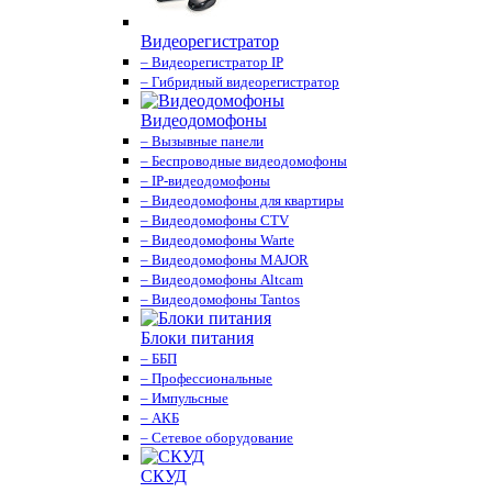
Видеорегистратор
– Видеорегистратор IP
– Гибридный видеорегистратор
Видеодомофоны
– Вызывные панели
– Беспроводные видеодомофоны
– IP-видеодомофоны
– Видеодомофоны для квартиры
– Видеодомофоны CTV
– Видеодомофоны Warte
– Видеодомофоны MAJOR
– Видеодомофоны Altcam
– Видеодомофоны Tantos
Блоки питания
– ББП
– Профессиональные
– Импульсные
– АКБ
– Сетевое оборудование
СКУД