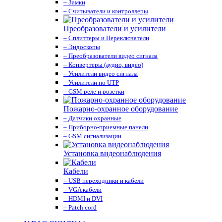
– Замки
– Считыватели и контроллеры
Преобразователи и усилители
– Сплиттеры и Переключатели
– Эндоскопы
– Преобразователи видео сигнала
– Конвертеры (аудио, видео)
– Усилители видео сигнала
– Усилители по UTP
– GSM реле и розетки
Пожарно-охранное оборудование
– Датчики охранные
– Приборно-приемные панели
– GSM сигнализации
Установка видеонаблюдения
Кабели
– USB переходники и кабели
– VGA кабели
– HDMI и DVI
– Patch cord