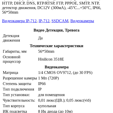
HTTP, DHCP, DNS, RTP/RTSP, FTP, PPPOE, SMTP, NTP,
детектор движения, DC12V (300мА), -45°С...+50°С, IР66,
56*50mm
Видеокамера IP-712
,
IP-712
,
SSDCAM
,
Видеокамеры
Видео Детекция, Тревога
Детекция
Да
движения
Технические характеристики
Габариты, мм
56*50mm
Основной
Hisilicon 3518Е
процессор
Видеокамера
Матрица
1/4 CMOS OV9712, (до 30 FPS)
Разрешение камеры
1 Мп (720Р)
Степень защиты
IР66
Тип подключения
IP
Тип установки:
для помещения
Чувствительность:
0,01 люкс(ЦВ.); 0,05 люкс(ч\б)
Тип корпуса
купольная
ИК подсветка
8 Ик диода (до 10м)