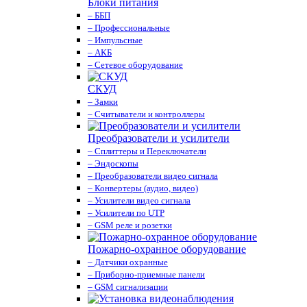
Блоки питания
– ББП
– Профессиональные
– Импульсные
– АКБ
– Сетевое оборудование
СКУД
– Замки
– Считыватели и контроллеры
Преобразователи и усилители
– Сплиттеры и Переключатели
– Эндоскопы
– Преобразователи видео сигнала
– Конвертеры (аудио, видео)
– Усилители видео сигнала
– Усилители по UTP
– GSM реле и розетки
Пожарно-охранное оборудование
– Датчики охранные
– Приборно-приемные панели
– GSM сигнализации