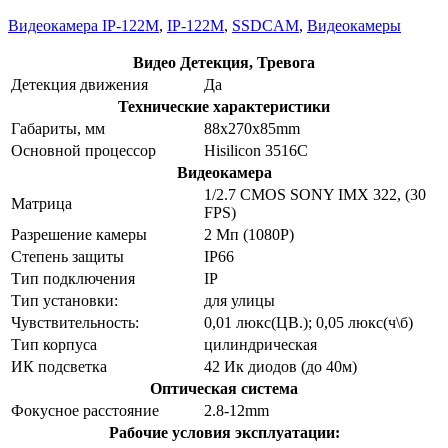
Видеокамера IP-122M
,
IP-122M
,
SSDCAM
,
Видеокамеры
Видео Детекция, Тревога
Детекция движения
Да
Технические характеристики
Габариты, мм
88x270x85mm
Основной процессор
Hisilicon 3516С
Видеокамера
1/2.7 CMOS SONY IMX 322, (30
Матрица
FPS)
Разрешение камеры
2 Мп (1080Р)
Степень защиты
IР66
Тип подключения
IP
Тип установки:
для улицы
Чувствительность:
0,01 люкс(ЦВ.); 0,05 люкс(ч\б)
Тип корпуса
цилиндрическая
ИК подсветка
42 Ик диодов (до 40м)
Оптическая система
Фокусное расстояние
2.8-12mm
Рабочие условия эксплуатации: