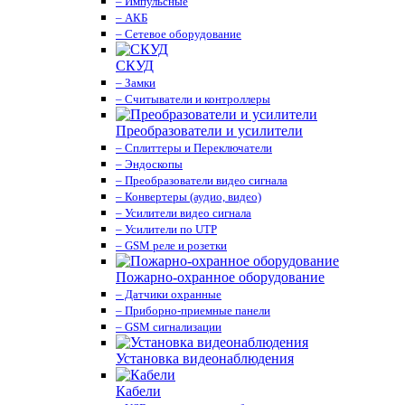
– Импульсные
– АКБ
– Сетевое оборудование
СКУД
– Замки
– Считыватели и контроллеры
Преобразователи и усилители
– Сплиттеры и Переключатели
– Эндоскопы
– Преобразователи видео сигнала
– Конвертеры (аудио, видео)
– Усилители видео сигнала
– Усилители по UTP
– GSM реле и розетки
Пожарно-охранное оборудование
– Датчики охранные
– Приборно-приемные панели
– GSM сигнализации
Установка видеонаблюдения
Кабели