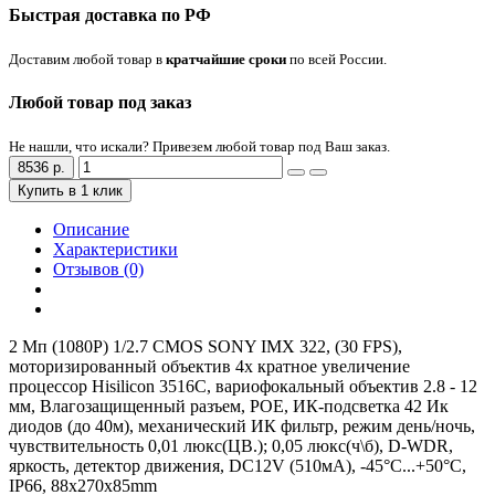
Быстрая доставка по РФ
Доставим любой товар в
кратчайшие сроки
по всей России.
Любой товар под заказ
Не нашли, что искали? Привезем любой товар под Ваш заказ.
8536 р.
Купить в 1 клик
Описание
Характеристики
Отзывов (0)
2 Мп (1080Р) 1/2.7 CMOS SONY IMX 322, (30 FPS),
моторизированный объектив 4х кратное увеличение
процессор Hisilicon 3516С, вариофокальный объектив 2.8 - 12
мм, Влагозащищенный разъем, РОЕ, ИК-подсветка 42 Ик
диодов (до 40м), механический ИК фильтр, режим день/ночь,
чувствительность 0,01 люкс(ЦВ.); 0,05 люкс(ч\б), D-WDR,
яркость, детектор движения, DC12V (510мА), -45°С...+50°С,
IР66, 88x270x85mm