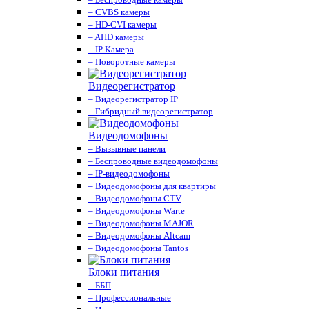
– CVBS камеры
– HD-CVI камеры
– AHD камеры
– IP Камера
– Поворотные камеры
Видеорегистратор
– Видеорегистратор IP
– Гибридный видеорегистратор
Видеодомофоны
– Вызывные панели
– Беспроводные видеодомофоны
– IP-видеодомофоны
– Видеодомофоны для квартиры
– Видеодомофоны CTV
– Видеодомофоны Warte
– Видеодомофоны MAJOR
– Видеодомофоны Altcam
– Видеодомофоны Tantos
Блоки питания
– ББП
– Профессиональные