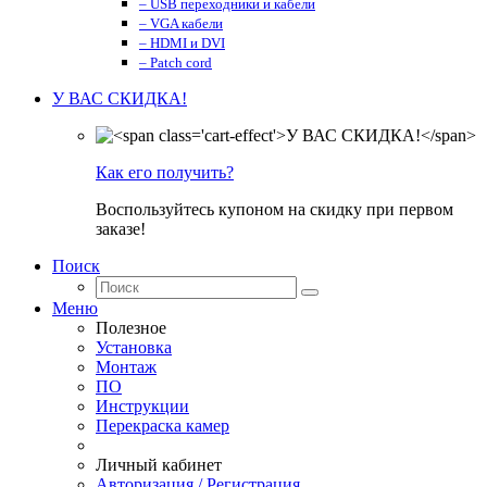
– USB переходники и кабели
– VGA кабели
– HDMI и DVI
– Patch cord
У ВАС СКИДКА!
Как его получить?
Воспользуйтесь купоном на скидку при первом
заказе!
Поиск
Меню
Полезное
Установка
Монтаж
ПО
Инструкции
Перекраска камер
Личный кабинет
Авторизация / Регистрация