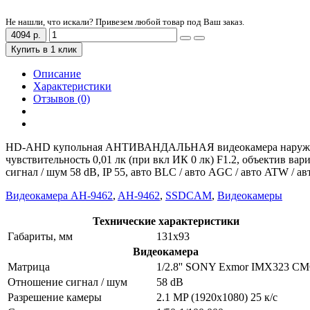
Не нашли, что искали? Привезем любой товар под Ваш заказ.
4094 р.
Купить в 1 клик
Описание
Характеристики
Отзывов (0)
HD-AHD купольная АНТИВАНДАЛЬНАЯ видеокамера наружного и
чувствительность 0,01 лк (при вкл ИК 0 лк) F1.2, объектив вар
сигнал / шум 58 dB, IP 55, авто BLC / авто AGC / авто ATW /
Видеокамера AH-9462
,
AH-9462
,
SSDCAM
,
Видеокамеры
Технические характеристики
Габариты, мм
131x93
Видеокамера
Матрица
1/2.8'' SONY Exmor IMX323 C
Отношение сигнал / шум
58 dB
Разрешение камеры
2.1 MP (1920х1080) 25 к/с