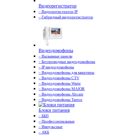
Видеорегистратор
– Видеорегистратор IP
– Гибридный видеорегистратор
Видеодомофоны
– Вызывные панели
– Беспроводные видеодомофоны
– IP-видеодомофоны
– Видеодомофоны для квартиры
– Видеодомофоны CTV
– Видеодомофоны Warte
– Видеодомофоны MAJOR
– Видеодомофоны Altcam
– Видеодомофоны Tantos
Блоки питания
– ББП
– Профессиональные
– Импульсные
– АКБ