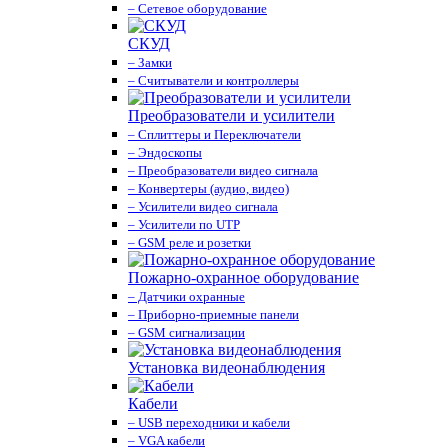
– Сетевое оборудование
СКУД
– Замки
– Считыватели и контроллеры
Преобразователи и усилители
– Сплиттеры и Переключатели
– Эндоскопы
– Преобразователи видео сигнала
– Конвертеры (аудио, видео)
– Усилители видео сигнала
– Усилители по UTP
– GSM реле и розетки
Пожарно-охранное оборудование
– Датчики охранные
– Приборно-приемные панели
– GSM сигнализации
Установка видеонаблюдения
Кабели
– USB переходники и кабели
– VGA кабели