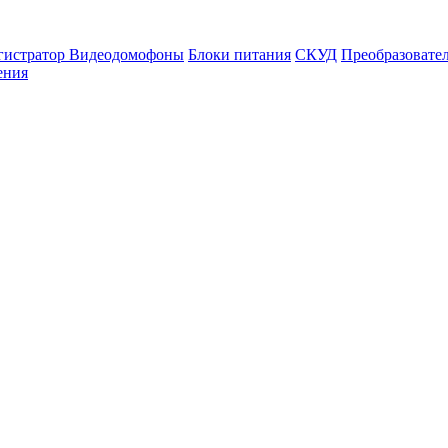
гистратор
Видеодомофоны
Блоки питания
СКУД
Преобразовате
ения