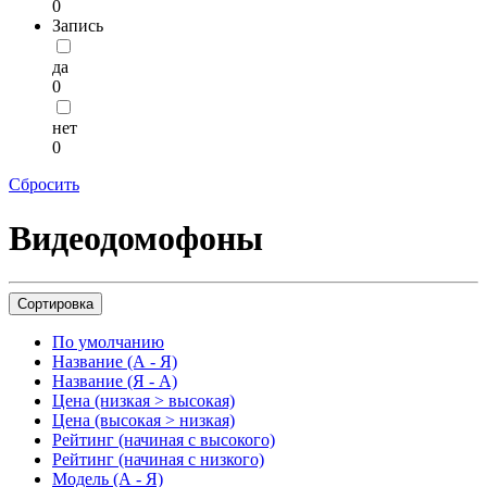
0
Запись
да
0
нет
0
Сбросить
Видеодомофоны
Сортировка
По умолчанию
Название (А - Я)
Название (Я - А)
Цена (низкая > высокая)
Цена (высокая > низкая)
Рейтинг (начиная с высокого)
Рейтинг (начиная с низкого)
Модель (А - Я)