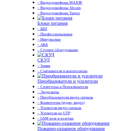
– Видеодомофоны MAJOR
– Видеодомофоны Altcam
– Видеодомофоны Tantos
Блоки питания
– ББП
– Профессиональные
– Импульсные
– АКБ
– Сетевое оборудование
СКУД
– Замки
– Считыватели и контроллеры
Преобразователи и усилители
– Сплиттеры и Переключатели
– Эндоскопы
– Преобразователи видео сигнала
– Конвертеры (аудио, видео)
– Усилители видео сигнала
– Усилители по UTP
– GSM реле и розетки
Пожарно-охранное оборудование