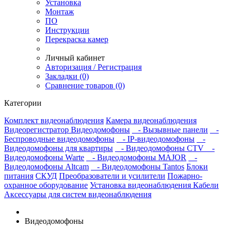
Установка
Монтаж
ПО
Инструкции
Перекраска камер
Личный кабинет
Авторизация / Регистрация
Закладки (0)
Сравнение товаров (0)
Категории
Комплект видеонаблюдения
Камера видеонаблюдения
Видеорегистратор
Видеодомофоны
- Вызывные панели
-
Беспроводные видеодомофоны
- IP-видеодомофоны
-
Видеодомофоны для квартиры
- Видеодомофоны CTV
-
Видеодомофоны Warte
- Видеодомофоны MAJOR
-
Видеодомофоны Altcam
- Видеодомофоны Tantos
Блоки
питания
СКУД
Преобразователи и усилители
Пожарно-
охранное оборудование
Установка видеонаблюдения
Кабели
Аксессуары для систем видеонаблюдения
Видеодомофоны