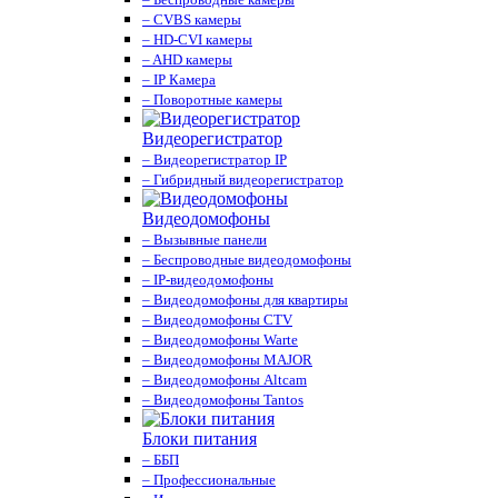
– CVBS камеры
– HD-CVI камеры
– AHD камеры
– IP Камера
– Поворотные камеры
Видеорегистратор
– Видеорегистратор IP
– Гибридный видеорегистратор
Видеодомофоны
– Вызывные панели
– Беспроводные видеодомофоны
– IP-видеодомофоны
– Видеодомофоны для квартиры
– Видеодомофоны CTV
– Видеодомофоны Warte
– Видеодомофоны MAJOR
– Видеодомофоны Altcam
– Видеодомофоны Tantos
Блоки питания
– ББП
– Профессиональные