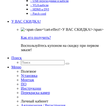
– USB переходники и кабели
– VGA кабели
– HDMI и DVI
– Patch cord
У ВАС СКИДКА!
Как его получить?
Воспользуйтесь купоном на скидку при первом
заказе!
Поиск
Меню
Полезное
Установка
Монтаж
ПО
Инструкции
Перекраска камер
Личный кабинет
Авторизация / Регистрация