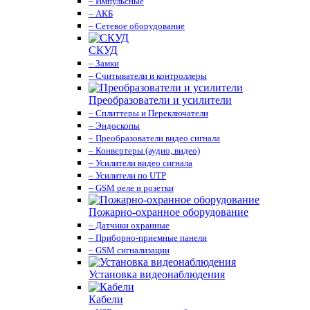
– Импульсные
– АКБ
– Сетевое оборудование
СКУД
– Замки
– Считыватели и контроллеры
Преобразователи и усилители
– Сплиттеры и Переключатели
– Эндоскопы
– Преобразователи видео сигнала
– Конвертеры (аудио, видео)
– Усилители видео сигнала
– Усилители по UTP
– GSM реле и розетки
Пожарно-охранное оборудование
– Датчики охранные
– Приборно-приемные панели
– GSM сигнализации
Установка видеонаблюдения
Кабели