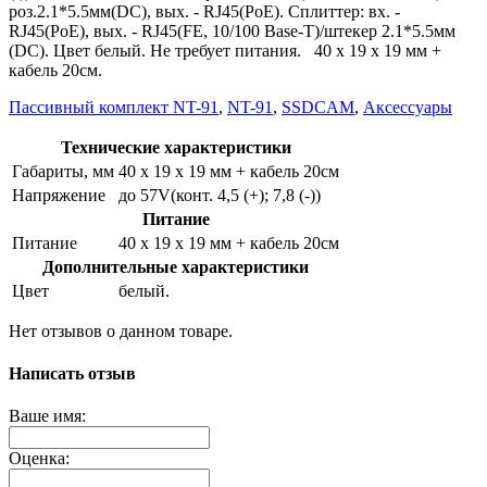
роз.2.1*5.5мм(DC), вых. - RJ45(PoE). Сплиттер: вх. -
RJ45(PoE), вых. - RJ45(FE, 10/100 Base-T)/штекер 2.1*5.5мм
(DC). Цвет белый. Не требует питания. 40 x 19 x 19 мм +
кабель 20см.
Пассивный комплект NT-91
,
NT-91
,
SSDCAM
,
Аксессуары
Технические характеристики
Габариты, мм
40 x 19 x 19 мм + кабель 20см
Напряжение
до 57V(конт. 4,5 (+); 7,8 (-))
Питание
Питание
40 x 19 x 19 мм + кабель 20см
Дополнительные характеристики
Цвет
белый.
Нет отзывов о данном товаре.
Написать отзыв
Ваше имя:
Оценка: