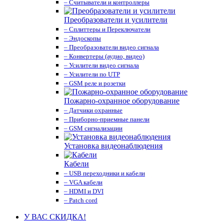
– Считыватели и контроллеры
Преобразователи и усилители
– Сплиттеры и Переключатели
– Эндоскопы
– Преобразователи видео сигнала
– Конвертеры (аудио, видео)
– Усилители видео сигнала
– Усилители по UTP
– GSM реле и розетки
Пожарно-охранное оборудование
– Датчики охранные
– Приборно-приемные панели
– GSM сигнализации
Установка видеонаблюдения
Кабели
– USB переходники и кабели
– VGA кабели
– HDMI и DVI
– Patch cord
У ВАС СКИДКА!