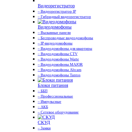
Видеорегистратор
– Видеорегистратор IP
– Гибридный видеорегистратор
Видеодомофоны
– Вызывные панели
– Беспроводные видеодомофоны
– IP-видеодомофоны
– Видеодомофоны для квартиры
– Видеодомофоны CTV
– Видеодомофоны Warte
– Видеодомофоны MAJOR
– Видеодомофоны Altcam
– Видеодомофоны Tantos
Блоки питания
– ББП
– Профессиональные
– Импульсные
– АКБ
– Сетевое оборудование
СКУД
– Замки