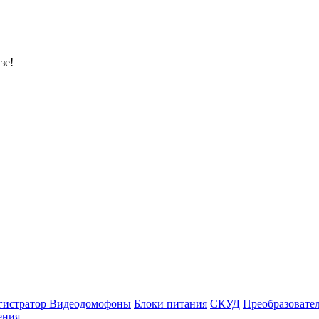
зе!
гистратор
Видеодомофоны
Блоки питания
СКУД
Преобразовате
ения