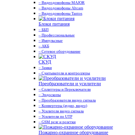
– Видеодомофоны MAJOR
– Видеодомофоны Altcam
– Видеодомофоны Tantos
Блоки питания
– ББП
– Профессиональные
– Импульсные
– АКБ
– Сетевое оборудование
СКУД
– Замки
– Считыватели и контроллеры
Преобразователи и усилители
– Сплиттеры и Переключатели
– Эндоскопы
– Преобразователи видео сигнала
– Конвертеры (аудио, видео)
– Усилители видео сигнала
– Усилители по UTP
– GSM реле и розетки
Пожарно-охранное оборудование