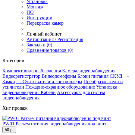
Установка
Монтаж
ПО
Инструкции
Перекраска камер
Личный кабинет
Авторизация / Регистрация
Закладки (0)
Сравнение товаров (0)
Категории
Комплект видеонаблюдения
Камера видеонаблюдения
Видеорегистратор
Видеодомофоны
Блоки питания
СКУД
-
Замки
- Считыватели и контроллеры
Преобразователи и
усилители
Пожарно-охранное оборудование
Установка
видеонаблюдения
Кабели
Аксессуары для систем
видеонаблюдения
Хит продаж
PW01 Разъем питания видеонаблюдения под винт
50 р.