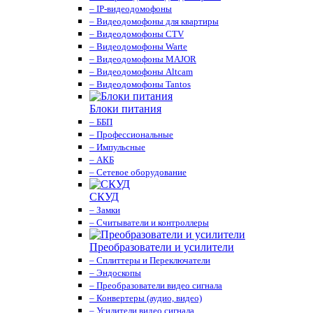
– IP-видеодомофоны
– Видеодомофоны для квартиры
– Видеодомофоны CTV
– Видеодомофоны Warte
– Видеодомофоны MAJOR
– Видеодомофоны Altcam
– Видеодомофоны Tantos
Блоки питания
– ББП
– Профессиональные
– Импульсные
– АКБ
– Сетевое оборудование
СКУД
– Замки
– Считыватели и контроллеры
Преобразователи и усилители
– Сплиттеры и Переключатели
– Эндоскопы
– Преобразователи видео сигнала
– Конвертеры (аудио, видео)
– Усилители видео сигнала