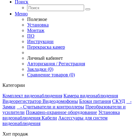
Поиск
Меню
Полезное
Установка
Монтаж
ПО
Инструкции
Перекраска камер
Личный кабинет
Авторизация / Регистрация
Закладки (0)
Сравнение товаров (0)
Категории
Комплект видеонаблюдения
Камера видеонаблюдения
Видеорегистратор
Видеодомофоны
Блоки питания
СКУД
-
Замки
- Считыватели и контроллеры
Преобразователи и
усилители
Пожарно-охранное оборудование
Установка
видеонаблюдения
Кабели
Аксессуары для систем
видеонаблюдения
Хит продаж