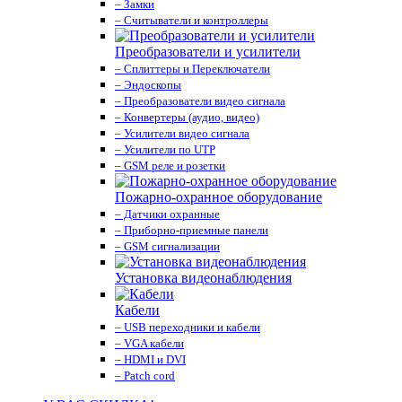
– Замки
– Считыватели и контроллеры
Преобразователи и усилители
– Сплиттеры и Переключатели
– Эндоскопы
– Преобразователи видео сигнала
– Конвертеры (аудио, видео)
– Усилители видео сигнала
– Усилители по UTP
– GSM реле и розетки
Пожарно-охранное оборудование
– Датчики охранные
– Приборно-приемные панели
– GSM сигнализации
Установка видеонаблюдения
Кабели
– USB переходники и кабели
– VGA кабели
– HDMI и DVI
– Patch cord