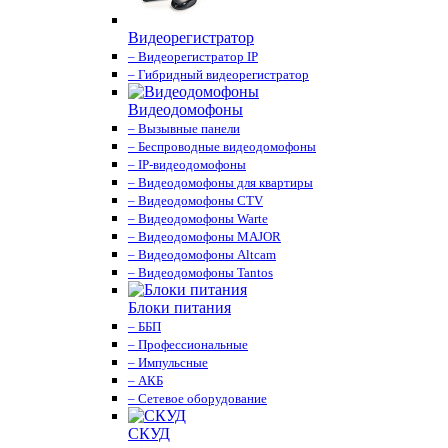
Видеорегистратор
– Видеорегистратор IP
– Гибридный видеорегистратор
Видеодомофоны
– Вызывные панели
– Беспроводные видеодомофоны
– IP-видеодомофоны
– Видеодомофоны для квартиры
– Видеодомофоны CTV
– Видеодомофоны Warte
– Видеодомофоны MAJOR
– Видеодомофоны Altcam
– Видеодомофоны Tantos
Блоки питания
– ББП
– Профессиональные
– Импульсные
– АКБ
– Сетевое оборудование
СКУД