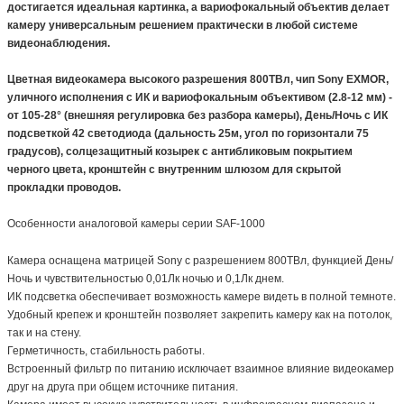
достигается идеальная картинка, а вариофокальный объектив делает
камеру универсальным решением практически в любой системе
видеонаблюдения.
Цветная видеокамера высокого разрешения 800ТВл, чип Sony EXMOR,
уличного исполнения с ИК и вариофокальным объективом (2.8-12 мм) -
от 105-28° (внешняя регулировка без разбора камеры), День/Ночь с ИК
подсветкой 42 светодиода (дальность 25м, угол по горизонтали 75
градусов), солцезащитный козырек с антибликовым покрытием
черного цвета, кронштейн с внутренним шлюзом для скрытой
прокладки проводов.
Особенности аналоговой камеры серии SAF-1000
Камера оснащена матрицей Sony c разрешением 800ТВл, функцией День/
Ночь и чувствительностью 0,01Лк ночью и 0,1Лк днем.
ИК подсветка обеспечивает возможность камере видеть в полной темноте.
Удобный крепеж и кронштейн позволяет закрепить камеру как на потолок,
так и на стену.
Герметичность, стабильность работы.
Встроенный фильтр по питанию исключает взаимное влияние видеокамер
друг на друга при общем источнике питания.