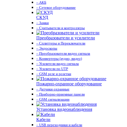
– АКБ
– Сетевое оборудование
СКУД
– Замки
– Считыватели и контроллеры
Преобразователи и усилители
– Сплиттеры и Переключатели
– Эндоскопы
– Преобразователи видео сигнала
– Конвертеры (аудио, видео)
– Усилители видео сигнала
– Усилители по UTP
– GSM реле и розетки
Пожарно-охранное оборудование
– Датчики охранные
– Приборно-приемные панели
– GSM сигнализации
Установка видеонаблюдения
Кабели
– USB переходники и кабели