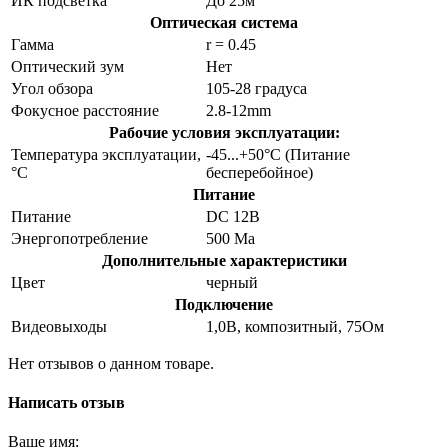
ИК подсветка
До 25м
Оптическая система
Гамма
r = 0.45
Оптический зум
Нет
Угол обзора
105-28 градуса
Фокусное расстояние
2.8-12mm
Рабочие условия эксплуатации:
Температура эксплуатации,
-45...+50°С (Питание
°C
бесперебойное)
Питание
Питание
DC 12В
Энергопотребление
500 Ма
Дополнительные характеристики
Цвет
черный
Подключение
Видеовыходы
1,0В, композитный, 75Ом
Нет отзывов о данном товаре.
Написать отзыв
Ваше имя: