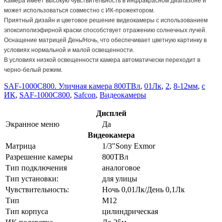
Камера имеет высокую чувствительность в инфракрасном диапазоне и
может использоваться совместно с ИК-прожектором.
Приятный дизайн и цветовое решение видеокамеры с использованием
эпоксиполиэфирной краски способствует отражению солнечных лучей.
Оснащение матрицей День/Ночь, что обеспечивает цветную картинку в
условиях нормальной и малой освещенности.
В условиях низкой освещенности камера автоматически переходит в
черно-белый режим.
SAF-1000C800. Уличная камера 800ТВл
,
01Лк
,
2
,
8-12мм
,
с
ИК
,
SAF-1000C800
,
Safcon
,
Видеокамеры
Дисплей
Экранное меню
Да
Видеокамера
Матрица
1/3"Sony Exmor
Разрешение камеры
800ТВл
Тип подключения
аналоговое
Тип установки:
для улицы
Чувствительность:
Ночь 0,01Лк/День 0,1Лк
Тип
М12
Тип корпуса
цилиндрическая