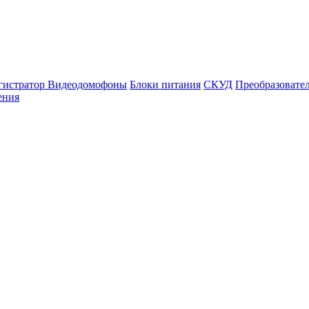
гистратор
Видеодомофоны
Блоки питания
СКУД
Преобразовате
ения