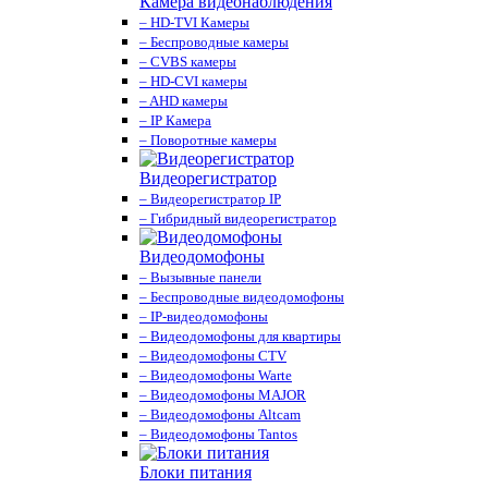
Камера видеонаблюдения
– HD-TVI Камеры
– Беспроводные камеры
– CVBS камеры
– HD-CVI камеры
– AHD камеры
– IP Камера
– Поворотные камеры
Видеорегистратор
– Видеорегистратор IP
– Гибридный видеорегистратор
Видеодомофоны
– Вызывные панели
– Беспроводные видеодомофоны
– IP-видеодомофоны
– Видеодомофоны для квартиры
– Видеодомофоны CTV
– Видеодомофоны Warte
– Видеодомофоны MAJOR
– Видеодомофоны Altcam
– Видеодомофоны Tantos
Блоки питания