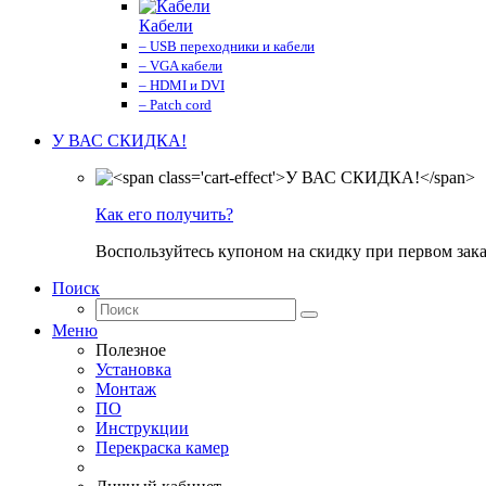
Кабели
– USB переходники и кабели
– VGA кабели
– HDMI и DVI
– Patch cord
У ВАС СКИДКА!
Как его получить?
Воспользуйтесь купоном на скидку при первом зака
Поиск
Меню
Полезное
Установка
Монтаж
ПО
Инструкции
Перекраска камер