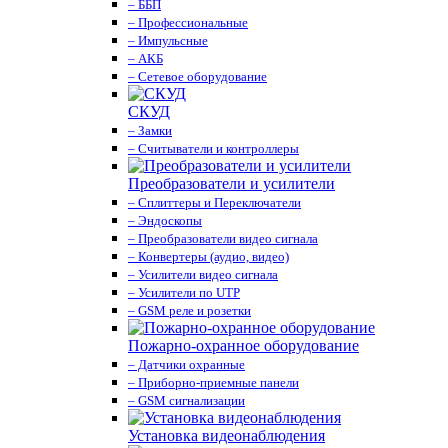
– ББП
– Профессиональные
– Импульсные
– АКБ
– Сетевое оборудование
СКУД
– Замки
– Считыватели и контроллеры
Преобразователи и усилители
– Сплиттеры и Переключатели
– Эндоскопы
– Преобразователи видео сигнала
– Конвертеры (аудио, видео)
– Усилители видео сигнала
– Усилители по UTP
– GSM реле и розетки
Пожарно-охранное оборудование
– Датчики охранные
– Приборно-приемные панели
– GSM сигнализации
Установка видеонаблюдения