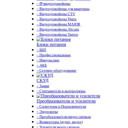
– IP-видеодомофоны
– Видеодомофоны для квартиры
– Видеодомофоны CTV
– Видеодомофоны Warte
– Видеодомофоны MAJOR
– Видеодомофоны Altcam
– Видеодомофоны Tantos
Блоки питания
– ББП
– Профессиональные
– Импульсные
– АКБ
– Сетевое оборудование
СКУД
– Замки
– Считыватели и контроллеры
Преобразователи и усилители
– Сплиттеры и Переключатели
– Эндоскопы
– Преобразователи видео сигнала
– Конвертеры (аудио, видео)
– Усилители видео сигнала