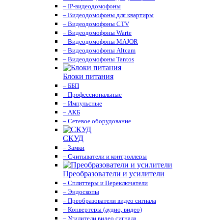
– IP-видеодомофоны
– Видеодомофоны для квартиры
– Видеодомофоны CTV
– Видеодомофоны Warte
– Видеодомофоны MAJOR
– Видеодомофоны Altcam
– Видеодомофоны Tantos
Блоки питания
– ББП
– Профессиональные
– Импульсные
– АКБ
– Сетевое оборудование
СКУД
– Замки
– Считыватели и контроллеры
Преобразователи и усилители
– Сплиттеры и Переключатели
– Эндоскопы
– Преобразователи видео сигнала
– Конвертеры (аудио, видео)
– Усилители видео сигнала