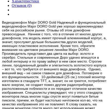
Характеристики
Отзывов (0)
Видеодомофон Major DORO Gold Надежный и функциональный
видеодомофон Major DORO Gold уже хорошо зарекомендовал
себя на российском рынке. Отзывы об этом домофоне
превосходные. Начнем с того, что в отличие от многих других
домофонов, эта модель имеет прочный алюминиевый корпус, а,
значит, прослужит дольше большинства других моделей,
имеющих пластиковое исполнение. Кроме того, обратите
внимание на цветовое решение линейки Major DORO.
Производитель представил два цвета на выбор: золото и
серебро. Стильные и современные Доро удачно впишутся в
любой интерьер и по праву займут в нем свое место. Строгие
линии, продуманный дизайн и элегантность золотистого корпуса
– вот то, что требуется от внешнего вида домофона. Однако,
внешний вид – не самое главное для домофона. Поговорим о
его функциональности. 10-дюймовый (25 см.) плоский монитор
изготовлен в стандарте TFT, а, значит, он не греется, потребляет
мало энергии, не создает помех другим радиоприборам,
расположенным поблизости и он передает отличное качество
изображения. Специалисты утверждают, что у этого стандарта
мониторов лишь многие годы спустя могут появиться битые
пиксели, причем, их будет настолько ничтожное кол-во, что на
качество изображения это не повлияет. К слову сказать, на
данном мониторе спустя много лет использования может