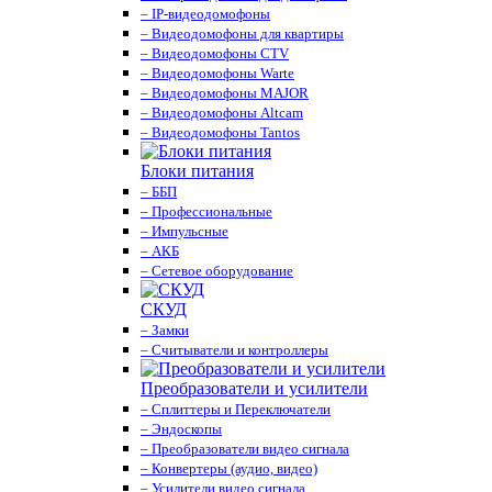
– IP-видеодомофоны
– Видеодомофоны для квартиры
– Видеодомофоны CTV
– Видеодомофоны Warte
– Видеодомофоны MAJOR
– Видеодомофоны Altcam
– Видеодомофоны Tantos
Блоки питания
– ББП
– Профессиональные
– Импульсные
– АКБ
– Сетевое оборудование
СКУД
– Замки
– Считыватели и контроллеры
Преобразователи и усилители
– Сплиттеры и Переключатели
– Эндоскопы
– Преобразователи видео сигнала
– Конвертеры (аудио, видео)
– Усилители видео сигнала