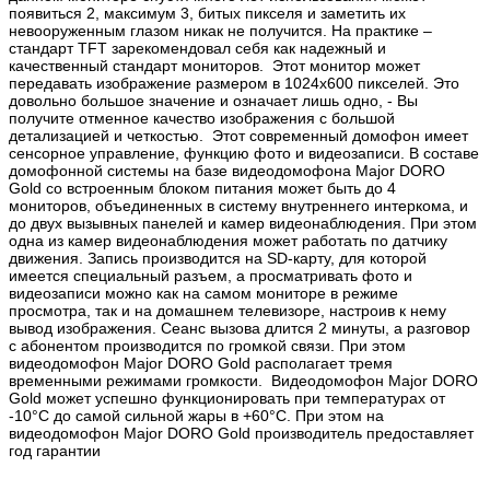
появиться 2, максимум 3, битых пикселя и заметить их
невооруженным глазом никак не получится. На практике –
стандарт TFT зарекомендовал себя как надежный и
качественный стандарт мониторов. Этот монитор может
передавать изображение размером в 1024х600 пикселей. Это
довольно большое значение и означает лишь одно, - Вы
получите отменное качество изображения с большой
детализацией и четкостью. Этот современный домофон имеет
сенсорное управление, функцию фото и видеозаписи. В составе
домофонной системы на базе видеодомофона Major DORO
Gold со встроенным блоком питания может быть до 4
мониторов, объединенных в систему внутреннего интеркома, и
до двух вызывных панелей и камер видеонаблюдения. При этом
одна из камер видеонаблюдения может работать по датчику
движения. Запись производится на SD-карту, для которой
имеется специальный разъем, а просматривать фото и
видеозаписи можно как на самом мониторе в режиме
просмотра, так и на домашнем телевизоре, настроив к нему
вывод изображения. Сеанс вызова длится 2 минуты, а разговор
с абонентом производится по громкой связи. При этом
видеодомофон Major DORO Gold располагает тремя
временными режимами громкости. Видеодомофон Major DORO
Gold может успешно функционировать при температурах от
-10°C до самой сильной жары в +60°C. При этом на
видеодомофон Major DORO Gold производитель предоставляет
год гарантии