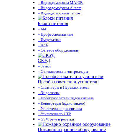
– Видеодомофоны MAJOR
– Видеодомофоны Altcam
– Видеодомофоны Tantos
Блоки питания
– ББП
– Профессиональные
– Импульсные
– АКБ
– Сетевое оборудование
СКУД
– Замки
– Считыватели и контроллеры
Преобразователи и усилители
– Сплиттеры и Переключатели
– Эндоскопы
– Преобразователи видео сигнала
– Конвертеры (аудио, видео)
– Усилители видео сигнала
– Усилители по UTP
– GSM реле и розетки
Пожарно-охранное оборудование