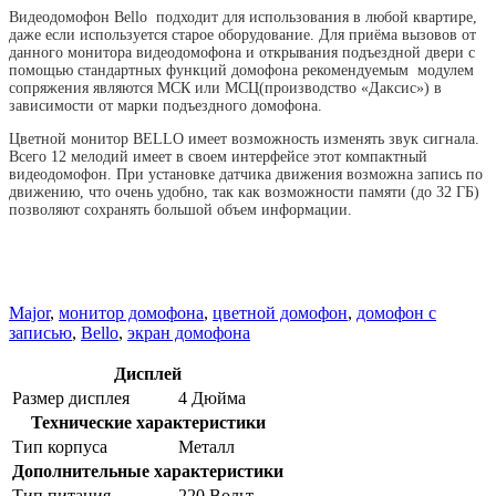
Видеодомофон Bello подходит для использования в любой квартире,
даже если используется старое оборудование. Для приёма вызовов от
данного монитора видеодомофона и открывания подъездной двери с
помощью стандартных функций домофона рекомендуемым модулем
сопряжения являются МСК или МСЦ(производство «Даксис») в
зависимости от марки подъездного домофона.
Цветной монитор BELLO имеет возможность изменять звук сигнала.
Всего 12 мелодий имеет в своем интерфейсе этот компактный
видеодомофон. При установке датчика движения возможна запись по
движению, что очень удобно, так как возможности памяти (до 32 ГБ)
позволяют сохранять большой объем информации.
Major
,
монитор домофона
,
цветной домофон
,
домофон с
записью
,
Bello
,
экран домофона
Дисплей
Размер дисплея
4 Дюйма
Технические характеристики
Тип корпуса
Металл
Дополнительные характеристики
Тип питания
220 Вольт