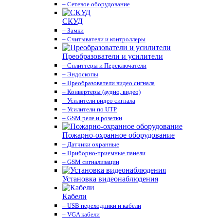
– Сетевое оборудование
СКУД
– Замки
– Считыватели и контроллеры
Преобразователи и усилители
– Сплиттеры и Переключатели
– Эндоскопы
– Преобразователи видео сигнала
– Конвертеры (аудио, видео)
– Усилители видео сигнала
– Усилители по UTP
– GSM реле и розетки
Пожарно-охранное оборудование
– Датчики охранные
– Приборно-приемные панели
– GSM сигнализации
Установка видеонаблюдения
Кабели
– USB переходники и кабели
– VGA кабели