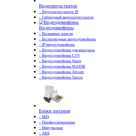
Видеорегистратор
– Видеорегистратор IP
– Гибридный видеорегистратор
Видеодомофоны
– Вызывные панели
– Беспроводные видеодомофоны
– IP-видеодомофоны
– Видеодомофоны для квартиры
– Видеодомофоны CTV
– Видеодомофоны Warte
– Видеодомофоны MAJOR
– Видеодомофоны Altcam
– Видеодомофоны Tantos
Блоки питания
– ББП
– Профессиональные
– Импульсные
– АКБ