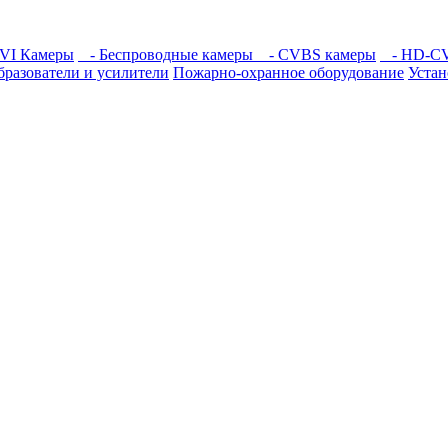
VI Камеры
- Беспроводные камеры
- CVBS камеры
- HD-CV
бразователи и усилители
Пожарно-охранное оборудование
Уста