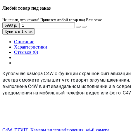
Любой товар под заказ
Не нашли, что искали? Привезем любой товар под Ваш заказ.
6990 р.
Купить в 1 клик
Описание
Характеристики
Отзывов (0)
Купольная камера C4W с функции охранной сигнализации
всегда сможете услышит что говорят злоумышленники, К
выполнена C4W в антивандальном исполнении и в соврем
уведомления на мобильный телефон видео или фото. C4W
C4W
,
EZVIZ
,
Камеры видеонаблюдения
,
wi-fi камера