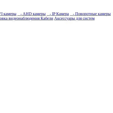
I камеры
- AHD камеры
- IP Камера
- Поворотные камеры
новка видеонаблюдения
Кабели
Аксессуары для систем