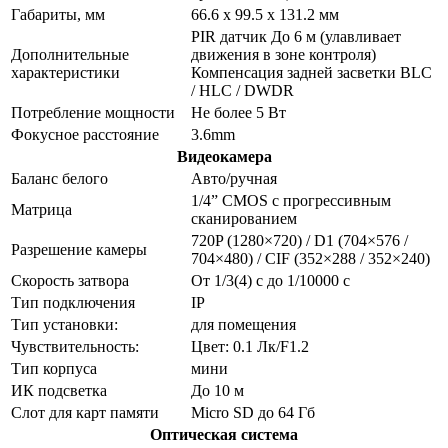
Габариты, мм
66.6 х 99.5 х 131.2 мм
PIR датчик До 6 м (улавливает
Дополнительные
движения в зоне контроля)
характеристики
Компенсация задней засветки BLC
/ HLC / DWDR
Потребление мощности
Не более 5 Вт
Фокусное расстояние
3.6mm
Видеокамера
Баланс белого
Авто/ручная
1/4” CMOS с прогрессивным
Матрица
сканированием
720P (1280×720) / D1 (704×576 /
Разрешение камеры
704×480) / CIF (352×288 / 352×240)
Скорость затвора
От 1/3(4) с до 1/10000 с
Тип подключения
IP
Тип установки:
для помещения
Чувствительность:
Цвет: 0.1 Лк/F1.2
Тип корпуса
мини
ИК подсветка
До 10 м
Слот для карт памяти
Micro SD до 64 Гб
Оптическая система