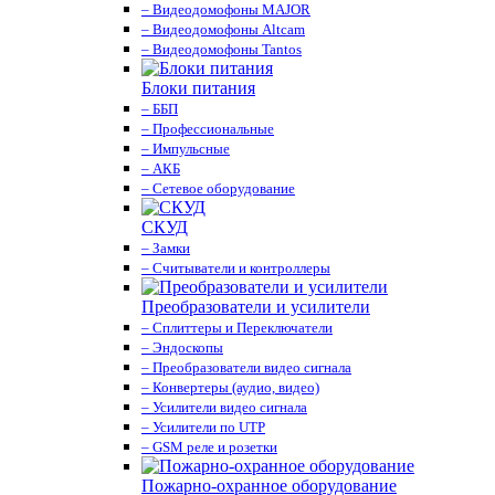
– Видеодомофоны MAJOR
– Видеодомофоны Altcam
– Видеодомофоны Tantos
Блоки питания
– ББП
– Профессиональные
– Импульсные
– АКБ
– Сетевое оборудование
СКУД
– Замки
– Считыватели и контроллеры
Преобразователи и усилители
– Сплиттеры и Переключатели
– Эндоскопы
– Преобразователи видео сигнала
– Конвертеры (аудио, видео)
– Усилители видео сигнала
– Усилители по UTP
– GSM реле и розетки
Пожарно-охранное оборудование