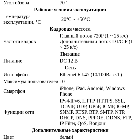
Угол обзора
70°
Рабочие условия эксплуатации:
Температура
-20°C ~ +50°C
эксплуатации, °C
Кадровая частота
Главный поток 720P (1 ~ 25 к/с)
Частота кадров
Дополнительный поток D1/CIF (1
~ 25 к/с)
Питание
Питание
DC 12 В
Сеть
Интерфейсы
Ethernet RJ-45 (10/100Base-T)
Максимум пользователей
10
iPhone, iPad, Android, Windows
Смартфон
Phone
IPv4/IPv6, HTTP, HTTPS, SSL,
TCP/IP, UDP, UPnP, ICMP, IGMP,
Функции сети
SNMP, RTSP, RTP, SMTP, NTP,
DHCP, DNS, PPPOE, DDNS, FTP,
IP Filter, QoS, Bonjour
Дополнительные характеристики
Цвет
белый