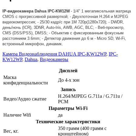
IP-видеокамера Dahua IPC-KW12W
- 1/4" 1 мегапиксельная матрица
CMOS с прогрессивной разверткой; - Двухпоточная H.264 и MJPEG
видеокомпрессия; - 25/30 кадр/с при 1M 720p(1280x720); - DWDR,
день/ночь (ICR), 3DNR, Auto-Iris, AWB, AGC, BLC; - Веб-просмотр,
CMS (DSS/PSS), DMSS; - Объектив с фиксированным фокусным
расстоянием 3.6mm; - Детектор движения до 6 м - Micro SD, Wi-Fi,
встроенный микрофон, динамик.
Камера Видеонаблюдения DAHUA IPC-KW12WP
,
IPC-
KW12WP
,
Dahua
,
Видеокамеры
Дисплей
Маска
До 4-х зон
конфиденциальности
Запись
H.264/MJPEG G.711a / G.711u /
Видео/Аудио сжатие
PCM
Параметры Wi-Fi
Наличие Wifi
да
Технические характеристики
350 грамм (400 грамм с
Вес, кг.
кронштейном)