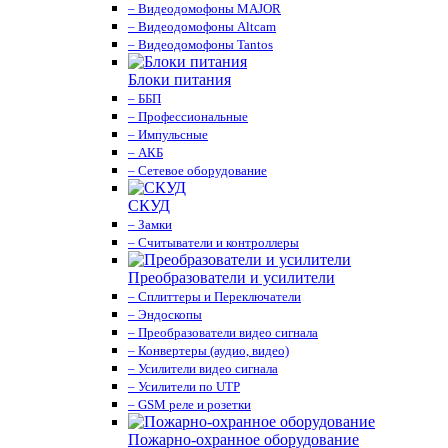
– Видеодомофоны MAJOR
– Видеодомофоны Altcam
– Видеодомофоны Tantos
Блоки питания
– ББП
– Профессиональные
– Импульсные
– АКБ
– Сетевое оборудование
СКУД
– Замки
– Считыватели и контроллеры
Преобразователи и усилители
– Сплиттеры и Переключатели
– Эндоскопы
– Преобразователи видео сигнала
– Конвертеры (аудио, видео)
– Усилители видео сигнала
– Усилители по UTP
– GSM реле и розетки
Пожарно-охранное оборудование