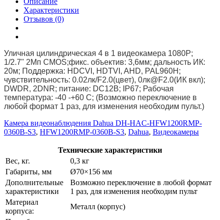
Описание
Характеристики
Отзывов (0)
Уличная цилиндрическая 4 в 1 видеокамера 1080P;
1/2.7" 2Mп CMOS;фикс. объектив: 3,6мм; дальность ИК:
20м; Поддержка: HDCVI, HDTVI, AHD, PAL960H;
чувствительность: 0.02лк/F2.0(цвет), 0лк@F2.0(ИК вкл);
DWDR, 2DNR; питание: DC12В; IP67; Рабочая
температура: -40 -+60 С; (Возможно переключение в
любой формат 1 раз, для изменения необходим пульт.)
Камера видеонаблюдения Dahua DH-HAC-HFW1200RMP-
0360B-S3
,
HFW1200RMP-0360B-S3
,
Dahua
,
Видеокамеры
Технические характеристики
Вес, кг.
0,3 кг
Габариты, мм
Ø70×156 мм
Дополнительные
Возможно переключение в любой формат
характеристики
1 раз, для изменения необходим пульт
Материал
Металл (корпус)
корпуса: