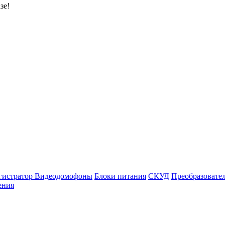
зе!
гистратор
Видеодомофоны
Блоки питания
СКУД
Преобразовате
ения