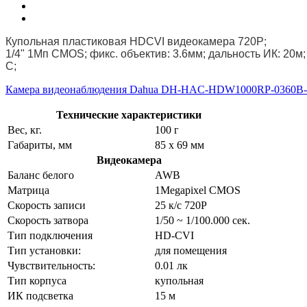
Купольная пластиковая HDCVI видеокамера 720P;
1/4" 1Mп CMOS; фикс. объектив: 3.6мм; дальность ИК: 20м
С;
Камера видеонаблюдения Dahua DH-HAC-HDW1000RP-0360B
Технические характеристики
Вес, кг.
100 г
Габариты, мм
85 x 69 мм
Видеокамера
Баланс белого
AWB
Матрица
1Megapixel CMOS
Скорость записи
25 к/с 720P
Скорость затвора
1/50 ~ 1/100.000 сек.
Тип подключения
HD-CVI
Тип установки:
для помещения
Чувствительность:
0.01 лк
Тип корпуса
купольная
ИК подсветка
15 м