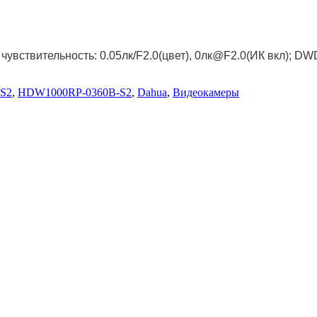
; чувствительность: 0.05лк/F2.0(цвет), 0лк@F2.0(ИК вкл); D
-S2
,
HDW1000RP-0360B-S2
,
Dahua
,
Видеокамеры