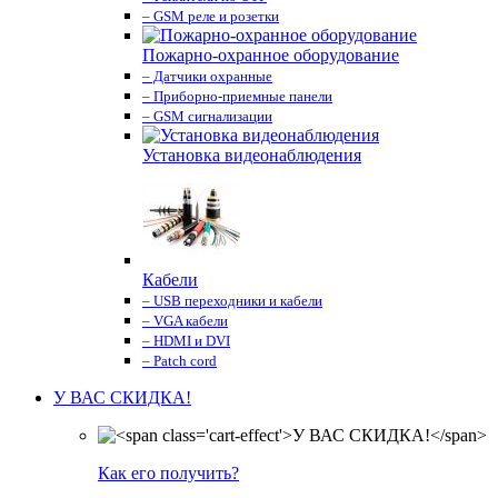
– GSM реле и розетки
Пожарно-охранное оборудование
– Датчики охранные
– Приборно-приемные панели
– GSM сигнализации
Установка видеонаблюдения
Кабели
– USB переходники и кабели
– VGA кабели
– HDMI и DVI
– Patch cord
У ВАС СКИДКА!
Как его получить?