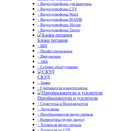
– Видеодомофоны для квартиры
– Видеодомофоны CTV
– Видеодомофоны Warte
– Видеодомофоны MAJOR
– Видеодомофоны Altcam
– Видеодомофоны Tantos
Блоки питания
– ББП
– Профессиональные
– Импульсные
– АКБ
– Сетевое оборудование
СКУД
– Замки
– Считыватели и контроллеры
Преобразователи и усилители
– Сплиттеры и Переключатели
– Эндоскопы
– Преобразователи видео сигнала
– Конвертеры (аудио, видео)
– Усилители видео сигнала
– Усилители по UTP