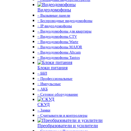
Видеодомофоны
– Вызывные панели
– Беспроводные видеодомофоны
– IP-видеодомофоны
– Видеодомофоны для квартиры
– Видеодомофоны CTV
– Видеодомофоны Warte
– Видеодомофоны MAJOR
– Видеодомофоны Altcam
– Видеодомофоны Tantos
Блоки питания
– ББП
– Профессиональные
– Импульсные
– АКБ
– Сетевое оборудование
СКУД
– Замки
– Считыватели и контроллеры
Преобразователи и усилители