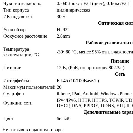
Чувствительность:
0. 045Люкс / F2.1(цвет), 0Люкс/F2.1
Тип корпуса
цилиндрическая
ИК подсветка
30 м
Оптическая сис
Угол обзора
H: 92°
Фокусное расстояние
2.8mm
Рабочие условия эксп
Температура
-30~60 °C, менее 95% отн. влажност
эксплуатации, °C
Питание
Питание
12 В, (PoE, по протоколу 802.3af)
Сеть
Интерфейсы
RJ-45 (10/100Base-T)
Максимум пользователей
20
Смартфон
iPhone, iPad, Android, Windows Phone
IPv4/IPv6, HTTP, HTTPS, TCP/IP, UD
Функции сети
DHCP, DNS, PPPOE, DDNS, FTP, IP Fi
Дополнительные хара
Цвет
белый
Нет отзывов о данном товаре.