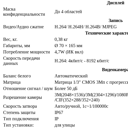
Дисплей
Маска
До 4 областей
конфиденциальности
Запись
Видео/Аудио сжатие
H.264/ H.264H/ H.264B/ MJPEG
Технические характ
Вес, кг.
0,38 кг
Габариты, мм
Ø 70 × 165 мм
Потребление мощности
4,7W (ИК вкл)
Скорость передачи
H.264: 4кбит/с - 8192 кбит/с
данных
Видеокамер
Баланс белого
Автоматический
Матрица
Матрица 1/3" CMOS 3Mп с прогресс
Отношение сигнал / шум
Более 50 дБ
3M(2048×1536)/3M(2304×1296)/1080P
Разрешение камеры
/CIF(352×288/352×240)
Скорость затвора
Авто/ручной, 1c~1/100000c
Степень защиты
IP67
Тип подключения
IP
Тип установки:
для улицы