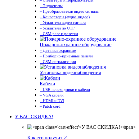
– Сплиттеры и Переключатели
– Эндоскопы
– Преобразователи видео сигнала
– Конвертеры (аудио, видео)
– Усилители видео сигнала
– Усилители по UTP
– GSM реле и розетки
Пожарно-охранное оборудование
– Датчики охранные
– Приборно-приемные панели
– GSM сигнализации
Установка видеонаблюдения
Кабели
– USB переходники и кабели
– VGA кабели
– HDMI и DVI
– Patch cord
У ВАС СКИДКА!
Как его получить?