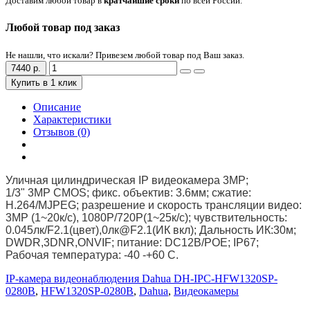
Доставим любой товар в
кратчайшие сроки
по всей России.
Любой товар под заказ
Не нашли, что искали? Привезем любой товар под Ваш заказ.
7440 р.
Купить в 1 клик
Описание
Характеристики
Отзывов (0)
Уличная цилиндрическая IP видеокамера 3MP;
1/3" 3MP CMOS; фикс. объектив: 3.6мм; сжатие:
H.264/MJPEG; разрешение и скорость трансляции видео:
3MP (1~20к/с), 1080P/720P(1~25к/c); чувствительность:
0.045лк/F2.1(цвет),0лк@F2.1(ИК вкл); Дальность ИК:30м;
DWDR,3DNR,ONVIF; питание: DC12В/PОE; IP67;
Рабочая температура: -40 -+60 С.
IP-камера видеонаблюдения Dahua DH-IPC-HFW1320SP-
0280B
,
HFW1320SP-0280B
,
Dahua
,
Видеокамеры