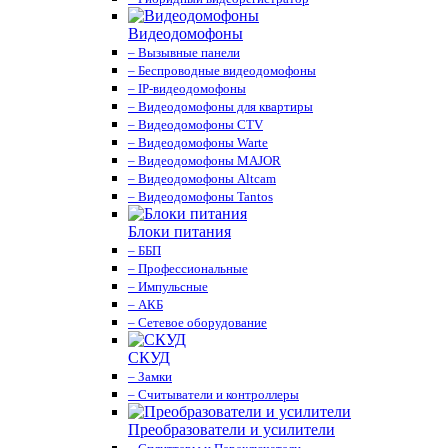
Видеодомофоны
– Вызывные панели
– Беспроводные видеодомофоны
– IP-видеодомофоны
– Видеодомофоны для квартиры
– Видеодомофоны CTV
– Видеодомофоны Warte
– Видеодомофоны MAJOR
– Видеодомофоны Altcam
– Видеодомофоны Tantos
Блоки питания
– ББП
– Профессиональные
– Импульсные
– АКБ
– Сетевое оборудование
СКУД
– Замки
– Считыватели и контроллеры
Преобразователи и усилители