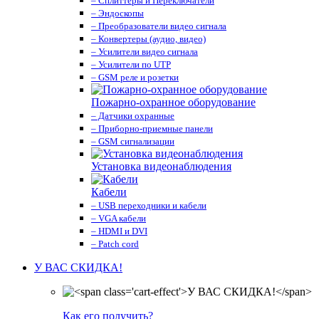
– Сплиттеры и Переключатели
– Эндоскопы
– Преобразователи видео сигнала
– Конвертеры (аудио, видео)
– Усилители видео сигнала
– Усилители по UTP
– GSM реле и розетки
Пожарно-охранное оборудование
– Датчики охранные
– Приборно-приемные панели
– GSM сигнализации
Установка видеонаблюдения
Кабели
– USB переходники и кабели
– VGA кабели
– HDMI и DVI
– Patch cord
У ВАС СКИДКА!
Как его получить?