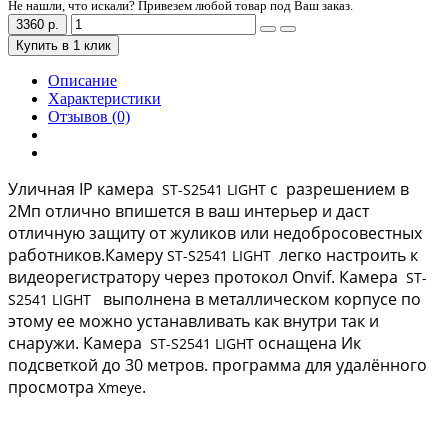
Не нашли, что искали? Привезем любой товар под Ваш заказ.
3360 р.
Купить в 1 клик
Описание
Характеристики
Отзывов (0)
Уличная IP камера
с
разрешением в
ST-S2541 LIGHT
2Мп отлично впишется в ваш интерьер и даст
отличную защиту от жуликов или недобросовестных
работников.Камеру
легко настроить к
ST-S2541 LIGHT
видеорегистратору через протокол Onvif. Камера
ST-
выполнена в металлическом корпусе по
S2541 LIGHT
этому ее можно устанавливать как внутри так и
снаружи. Камера
оснащена Ик
ST-S2541 LIGHT
подсветкой до 30 метров. программа для удалённого
просмотра
.
Xmeye