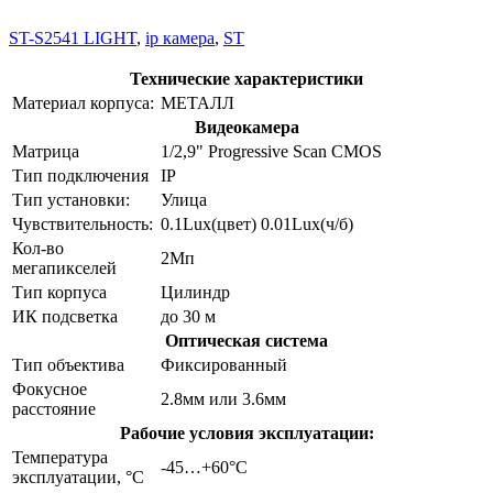
ST-S2541 LIGHT
,
ip камера
,
ST
Технические характеристики
Материал корпуса:
МЕТАЛЛ
Видеокамера
Матрица
1/2,9" Progressive Scan CMOS
Тип подключения
IP
Тип установки:
Улица
Чувствительность:
0.1Lux(цвет) 0.01Lux(ч/б)
Кол-во
2Мп
мегапикселей
Тип корпуса
Цилиндр
ИК подсветка
до 30 м
Оптическая система
Тип объектива
Фиксированный
Фокусное
2.8мм или 3.6мм
расстояние
Рабочие условия эксплуатации:
Температура
-45…+60°С
эксплуатации, °C