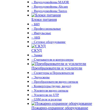
– Видеодомофоны MAJOR
– Видеодомофоны Altcam
– Видеодомофоны Tantos
Блоки питания
– ББП
– Профессиональные
– Импульсные
– АКБ
– Сетевое оборудование
СКУД
– Замки
– Считыватели и контроллеры
Преобразователи и усилители
– Сплиттеры и Переключатели
– Эндоскопы
– Преобразователи видео сигнала
– Конвертеры (аудио, видео)
– Усилители видео сигнала
– Усилители по UTP
– GSM реле и розетки
Пожарно-охранное оборудование