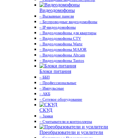
Видеодомофоны
– Вызывные панели
– Беспроводные видеодомофоны
– IP-видеодомофоны
– Видеодомофоны для квартиры
– Видеодомофоны CTV
– Видеодомофоны Warte
– Видеодомофоны MAJOR
– Видеодомофоны Altcam
– Видеодомофоны Tantos
Блоки питания
– ББП
– Профессиональные
– Импульсные
– АКБ
– Сетевое оборудование
СКУД
– Замки
– Считыватели и контроллеры
Преобразователи и усилители