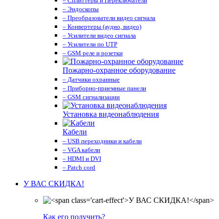
– Сплиттеры и Переключатели
– Эндоскопы
– Преобразователи видео сигнала
– Конвертеры (аудио, видео)
– Усилители видео сигнала
– Усилители по UTP
– GSM реле и розетки
Пожарно-охранное оборудование
– Датчики охранные
– Приборно-приемные панели
– GSM сигнализации
Установка видеонаблюдения
Кабели
– USB переходники и кабели
– VGA кабели
– HDMI и DVI
– Patch cord
У ВАС СКИДКА!
Как его получить?