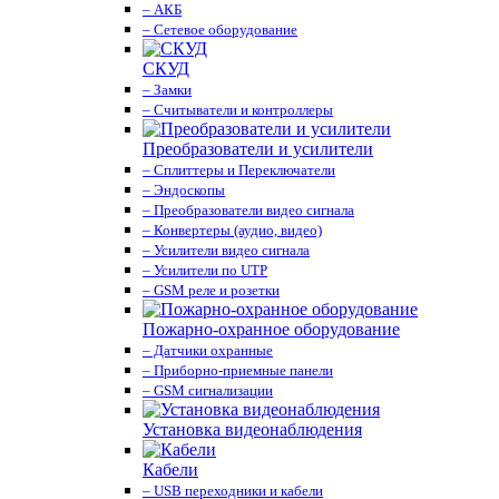
– АКБ
– Сетевое оборудование
СКУД
– Замки
– Считыватели и контроллеры
Преобразователи и усилители
– Сплиттеры и Переключатели
– Эндоскопы
– Преобразователи видео сигнала
– Конвертеры (аудио, видео)
– Усилители видео сигнала
– Усилители по UTP
– GSM реле и розетки
Пожарно-охранное оборудование
– Датчики охранные
– Приборно-приемные панели
– GSM сигнализации
Установка видеонаблюдения
Кабели
– USB переходники и кабели