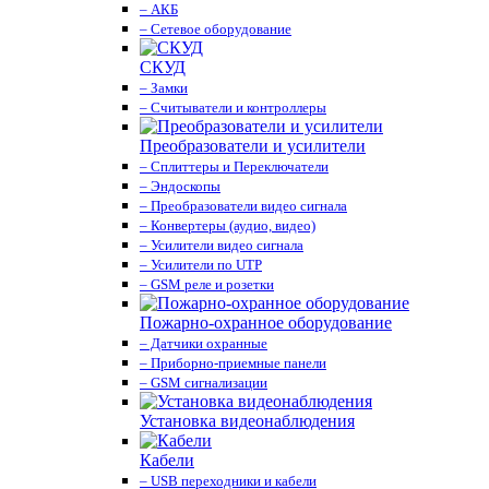
– АКБ
– Сетевое оборудование
СКУД
– Замки
– Считыватели и контроллеры
Преобразователи и усилители
– Сплиттеры и Переключатели
– Эндоскопы
– Преобразователи видео сигнала
– Конвертеры (аудио, видео)
– Усилители видео сигнала
– Усилители по UTP
– GSM реле и розетки
Пожарно-охранное оборудование
– Датчики охранные
– Приборно-приемные панели
– GSM сигнализации
Установка видеонаблюдения
Кабели
– USB переходники и кабели