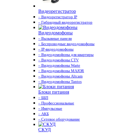
Видеорегистратор
– Видеорегистратор IP
– Гибридный видеорегистратор
Видеодомофоны
– Вызывные панели
– Беспроводные видеодомофоны
– IP-видеодомофоны
– Видеодомофоны для квартиры
– Видеодомофоны CTV
– Видеодомофоны Warte
– Видеодомофоны MAJOR
– Видеодомофоны Altcam
– Видеодомофоны Tantos
Блоки питания
– ББП
– Профессиональные
– Импульсные
– АКБ
– Сетевое оборудование
СКУД