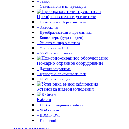
– Замки
– Считыватели и контроллеры
Преобразователи и усилители
– Сплиттеры и Переключатели
– Эндоскопы
– Преобразователи видео сигнала
– Конвертеры (аудио, видео)
– Усилители видео сигнала
– Усилители по UTP
– GSM реле и розетки
Пожарно-охранное оборудование
– Датчики охранные
– Приборно-приемные панели
– GSM сигнализации
Установка видеонаблюдения
Кабели
– USB переходники и кабели
– VGA кабели
– HDMI и DVI
– Patch cord