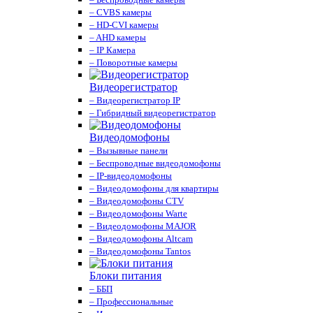
– CVBS камеры
– HD-CVI камеры
– AHD камеры
– IP Камера
– Поворотные камеры
Видеорегистратор
– Видеорегистратор IP
– Гибридный видеорегистратор
Видеодомофоны
– Вызывные панели
– Беспроводные видеодомофоны
– IP-видеодомофоны
– Видеодомофоны для квартиры
– Видеодомофоны CTV
– Видеодомофоны Warte
– Видеодомофоны MAJOR
– Видеодомофоны Altcam
– Видеодомофоны Tantos
Блоки питания
– ББП
– Профессиональные