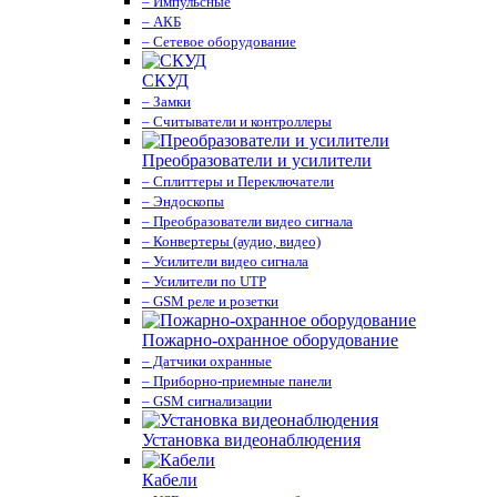
– Импульсные
– АКБ
– Сетевое оборудование
СКУД
– Замки
– Считыватели и контроллеры
Преобразователи и усилители
– Сплиттеры и Переключатели
– Эндоскопы
– Преобразователи видео сигнала
– Конвертеры (аудио, видео)
– Усилители видео сигнала
– Усилители по UTP
– GSM реле и розетки
Пожарно-охранное оборудование
– Датчики охранные
– Приборно-приемные панели
– GSM сигнализации
Установка видеонаблюдения
Кабели