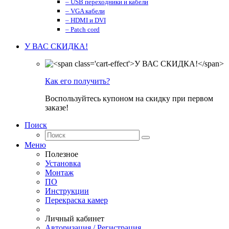
– USB переходники и кабели
– VGA кабели
– HDMI и DVI
– Patch cord
У ВАС СКИДКА!
Как его получить?
Воспользуйтесь купоном на скидку при первом
заказе!
Поиск
Меню
Полезное
Установка
Монтаж
ПО
Инструкции
Перекраска камер
Личный кабинет
Авторизация / Регистрация