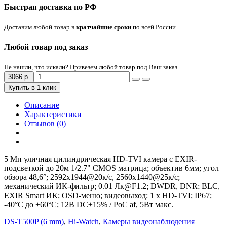
Быстрая доставка по РФ
Доставим любой товар в
кратчайшие сроки
по всей России.
Любой товар под заказ
Не нашли, что искали? Привезем любой товар под Ваш заказ.
3066 р.
Купить в 1 клик
Описание
Характеристики
Отзывов (0)
5 Мп уличная цилиндрическая HD-TVI камера с EXIR-
подсветкой до 20м 1/2.7" CMOS матрица; объектив 6мм; угол
обзора 48,6°; 2592x1944@20к/с, 2560x1440@25к/с;
механический ИК-фильтр; 0.01 Лк@F1.2; DWDR, DNR; BLC,
EXIR Smart ИК; OSD-меню; видеовыход: 1 х HD-TVI; IP67;
-40°С до +60°С; 12В DC±15% / PoC af, 5Вт макс.
DS-T500P (6 mm)
,
Hi-Watch
,
Камеры видеонаблюдения