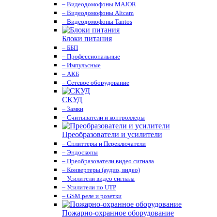
– Видеодомофоны MAJOR
– Видеодомофоны Altcam
– Видеодомофоны Tantos
Блоки питания
– ББП
– Профессиональные
– Импульсные
– АКБ
– Сетевое оборудование
СКУД
– Замки
– Считыватели и контроллеры
Преобразователи и усилители
– Сплиттеры и Переключатели
– Эндоскопы
– Преобразователи видео сигнала
– Конвертеры (аудио, видео)
– Усилители видео сигнала
– Усилители по UTP
– GSM реле и розетки
Пожарно-охранное оборудование