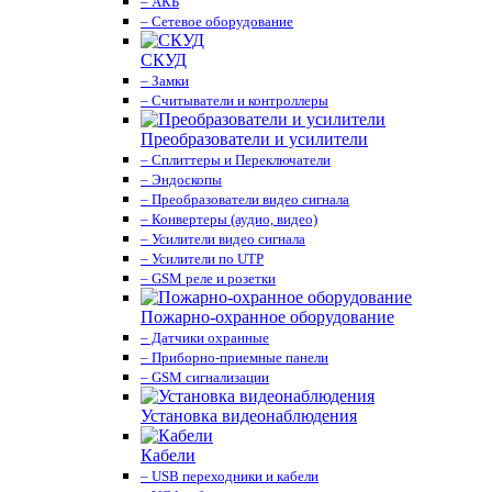
– АКБ
– Сетевое оборудование
СКУД
– Замки
– Считыватели и контроллеры
Преобразователи и усилители
– Сплиттеры и Переключатели
– Эндоскопы
– Преобразователи видео сигнала
– Конвертеры (аудио, видео)
– Усилители видео сигнала
– Усилители по UTP
– GSM реле и розетки
Пожарно-охранное оборудование
– Датчики охранные
– Приборно-приемные панели
– GSM сигнализации
Установка видеонаблюдения
Кабели
– USB переходники и кабели