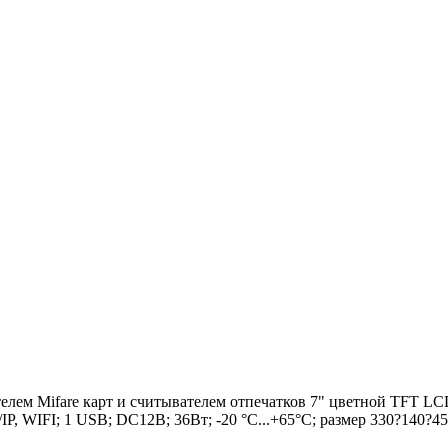
елем Mifare карт и считывателем отпечатков 7" цветной TFT LC
/IP, WIFI; 1 USB; DC12В; 36Вт; -20 °C...+65°C; размер 330?140?4