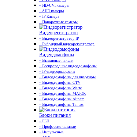
– HD-CVI камеры
– AHD камеры
– IP Камера
– Поворотные камеры
Видеорегистратор
– Видеорегистратор IP
– Гибридный видеорегистратор
Видеодомофоны
– Вызывные панели
– Беспроводные видеодомофоны
– IP-видеодомофоны
– Видеодомофоны для квартиры
– Видеодомофоны CTV
– Видеодомофоны Warte
– Видеодомофоны MAJOR
– Видеодомофоны Altcam
– Видеодомофоны Tantos
Блоки питания
– ББП
– Профессиональные
– Импульсные