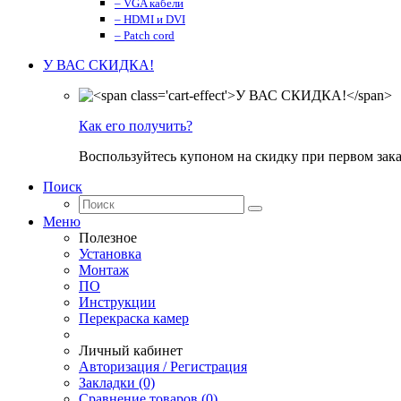
– VGA кабели
– HDMI и DVI
– Patch cord
У ВАС СКИДКА!
Как его получить?
Воспользуйтесь купоном на скидку при первом зака
Поиск
Меню
Полезное
Установка
Монтаж
ПО
Инструкции
Перекраска камер
Личный кабинет
Авторизация / Регистрация
Закладки (0)
Сравнение товаров (0)