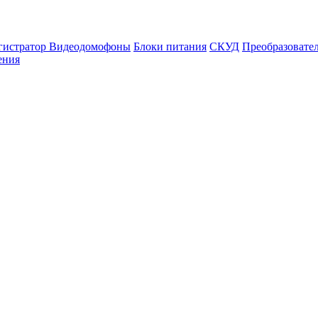
гистратор
Видеодомофоны
Блоки питания
СКУД
Преобразовате
ения