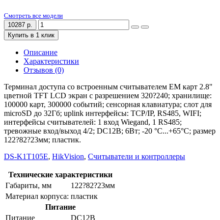
Смотреть все модели
10287 р.
Купить в 1 клик
Описание
Характеристики
Отзывов (0)
Терминал доступа со встроенным считывателем EM карт 2.8"
цветной TFT LCD экран с разрешением 320?240; хранилище:
100000 карт, 300000 событий; сенсорная клавиатура; слот для
microSD до 32Гб; uplink интерфейсы: TCP/IP, RS485, WIFI;
интерфейсы считывателей: 1 вход Wiegand, 1 RS485;
тревожные вход/выход 4/2; DC12В; 6Вт; -20 °C...+65°C; размер
122?82?23мм; пластик.
DS-K1T105E
,
HikVision
,
Считыватели и контроллеры
Технические характеристики
Габариты, мм
122?82?23мм
Материал корпуса:
пластик
Питание
Питание
DC12В