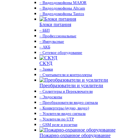
– Видеодомофоны MAJOR
– Видеодомофоны Altcam
– Видеодомофоны Tantos
Блоки питания
– ББП
– Профессиональные
– Импульсные
– АКБ
– Сетевое оборудование
СКУД
– Замки
– Считыватели и контроллеры
Преобразователи и усилители
– Сплиттеры и Переключатели
– Эндоскопы
– Преобразователи видео сигнала
– Конвертеры (аудио, видео)
– Усилители видео сигнала
– Усилители по UTP
– GSM реле и розетки
Пожарно-охранное оборудование