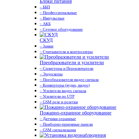
Блоки питания
– ББП
– Профессиональные
– Импульсные
– АКБ
– Сетевое оборудование
СКУД
– Замки
– Считыватели и контроллеры
Преобразователи и усилители
– Сплиттеры и Переключатели
– Эндоскопы
– Преобразователи видео сигнала
– Конвертеры (аудио, видео)
– Усилители видео сигнала
– Усилители по UTP
– GSM реле и розетки
Пожарно-охранное оборудование
– Датчики охранные
– Приборно-приемные панели
– GSM сигнализации