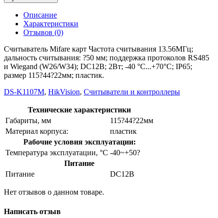
Описание
Характеристики
Отзывов (0)
Считыватель Mifare карт Частота считывания 13.56МГц;
дальность считывания: ?50 мм; поддержка протоколов RS485
и Wiegand (W26/W34); DC12В; 2Вт; -40 °C...+70°C; IP65;
размер 115?44?22мм; пластик.
DS-K1107M
,
HikVision
,
Считыватели и контроллеры
Технические характеристики
Габариты, мм
115?44?22мм
Материал корпуса:
пластик
Рабочие условия эксплуатации:
Температура эксплуатации, °C
-40~+50?
Питание
Питание
DC12В
Нет отзывов о данном товаре.
Написать отзыв