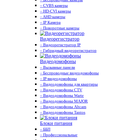
– CVBS камеры
– HD-CVI камеры
– AHD камеры
– IP Камера
– Поворотные камеры
Видеорегистратор
– Видеорегистратор IP
– Гибридный видеорегистратор
Видеодомофоны
– Вызывные панели
– Беспроводные видеодомофоны
– IP-видеодомофоны
– Видеодомофоны для квартиры
– Видеодомофоны CTV
– Видеодомофоны Warte
– Видеодомофоны MAJOR
– Видеодомофоны Altcam
– Видеодомофоны Tantos
Блоки питания
– ББП
– Профессиональные