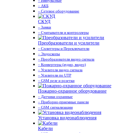
– Импульсные
– АКБ
– Сетевое оборудование
СКУД
– Замки
– Считыватели и контроллеры
Преобразователи и усилители
– Сплиттеры и Переключатели
– Эндоскопы
– Преобразователи видео сигнала
– Конвертеры (аудио, видео)
– Усилители видео сигнала
– Усилители по UTP
– GSM реле и розетки
Пожарно-охранное оборудование
– Датчики охранные
– Приборно-приемные панели
– GSM сигнализации
Установка видеонаблюдения
Кабели