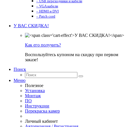
– USB переходники и кабели
– VGA кабели
– HDMI и DVI
– Patch cord
У ВАС СКИДКА!
Как его получить?
Воспользуйтесь купоном на скидку при первом
заказе!
Поиск
Меню
Полезное
Установка
Монтаж
ПО
Инструкции
Перекраска камер
Личный кабинет
Авторизация / Регистрация