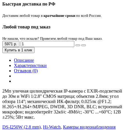
Быстрая доставка по РФ
Доставим любой товар в
кратчайшие сроки
по всей России.
Любой товар под заказ
Не нашли, что искали? Привезем любой товар под Ваш заказ.
5971 р.
Купить в 1 клик
Описание
Характеристики
Отзывов (0)
2Мп уличная цилиндрическая IP-камера c EXIR-подсветкой
до 30м и WiFi 1/2.8'' CMOS матрица; объектив 2.8мм; угол
обзора 114°; механический ИК-фильтр; 0.025лк @F1.2;
H.265+/H.264+/MJPEG, DWDR, 3D DNR, BLC; встроенный
микрофон; видеобитрейт 32кб/с -8Мб/с; -30°C ...+60°C; 12В
±25%; 5Вт макс.
DS-I250W (2.8 mm)
,
Hi-Watch
,
Камеры видеонаблюдения