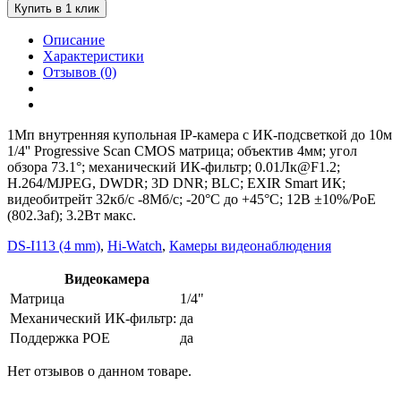
Купить в 1 клик
Описание
Характеристики
Отзывов (0)
1Мп внутренняя купольная IP-камера с ИК-подсветкой до 10м
1/4'' Progressive Scan CMOS матрица; объектив 4мм; угол
обзора 73.1°; механический ИК-фильтр; 0.01Лк@F1.2;
H.264/MJPEG, DWDR; 3D DNR; BLC; EXIR Smart ИК;
видеобитрейт 32кб/с -8Мб/с; -20°C до +45°C; 12В ±10%/PoE
(802.3af); 3.2Вт макс.
DS-I113 (4 mm)
,
Hi-Watch
,
Камеры видеонаблюдения
Видеокамера
Матрица
1/4"
Механический ИК-фильтр:
да
Поддержка POE
да
Нет отзывов о данном товаре.