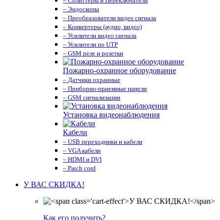
– Сплиттеры и Переключатели
– Эндоскопы
– Преобразователи видео сигнала
– Конвертеры (аудио, видео)
– Усилители видео сигнала
– Усилители по UTP
– GSM реле и розетки
Пожарно-охранное оборудование
– Датчики охранные
– Приборно-приемные панели
– GSM сигнализации
Установка видеонаблюдения
Кабели
– USB переходники и кабели
– VGA кабели
– HDMI и DVI
– Patch cord
У ВАС СКИДКА!
Как его получить?