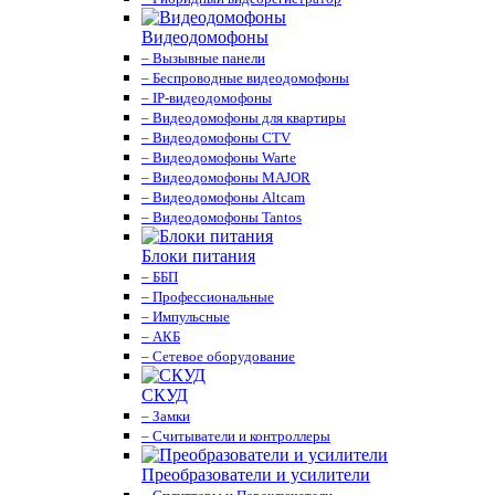
Видеодомофоны
– Вызывные панели
– Беспроводные видеодомофоны
– IP-видеодомофоны
– Видеодомофоны для квартиры
– Видеодомофоны CTV
– Видеодомофоны Warte
– Видеодомофоны MAJOR
– Видеодомофоны Altcam
– Видеодомофоны Tantos
Блоки питания
– ББП
– Профессиональные
– Импульсные
– АКБ
– Сетевое оборудование
СКУД
– Замки
– Считыватели и контроллеры
Преобразователи и усилители