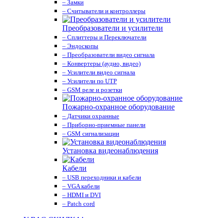
– Замки
– Считыватели и контроллеры
Преобразователи и усилители
– Сплиттеры и Переключатели
– Эндоскопы
– Преобразователи видео сигнала
– Конвертеры (аудио, видео)
– Усилители видео сигнала
– Усилители по UTP
– GSM реле и розетки
Пожарно-охранное оборудование
– Датчики охранные
– Приборно-приемные панели
– GSM сигнализации
Установка видеонаблюдения
Кабели
– USB переходники и кабели
– VGA кабели
– HDMI и DVI
– Patch cord