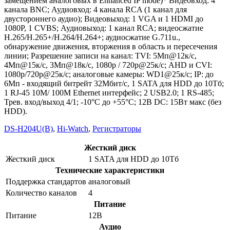
замещением аналоговых в Enhanced IP mode)* Видеовход: 4
канала BNC; Аудиовход: 4 канала RCA (1 канал для
двустороннего аудио); Видеовыход: 1 VGA и 1 HDMI до
1080Р, 1 CVBS; Аудиовыход: 1 канал RCA; видеосжатие
H.265/H.265+/H.264/H.264+; аудиосжатие G.711u.,
обнаружение движения, вторжения в область и пересечения
линии; Разрешение записи на канал: TVI: 5Мп@12к/с,
4Мп@15к/с, 3Мп@18к/с, 1080p / 720p@25к/с; AHD и CVI:
1080p/720p@25к/с; аналоговые камеры: WD1@25к/с; IP: до
6Мп - входящий битрейт 32Мбит/с, 1 SATA для HDD до 10Тб;
1 RJ-45 10M/ 100M Ethernet интерфейс; 2 USB2.0; 1 RS-485;
Трев. вход/выход 4/1; -10°C до +55°C; 12В DC: 15Вт макс (без
HDD).
DS-H204U(B)
,
Hi-Watch
,
Регистраторы
Жесткий диск
Жесткий диск
1 SATA для HDD до 10Тб
Технические характеристики
Поддержка стандартов
аналоговый
Количество каналов
4
Питание
Питание
12В
Аудио