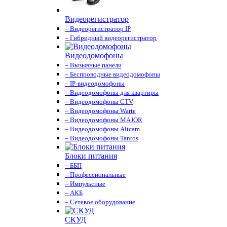
Видеорегистратор
– Видеорегистратор IP
– Гибридный видеорегистратор
Видеодомофоны
– Вызывные панели
– Беспроводные видеодомофоны
– IP-видеодомофоны
– Видеодомофоны для квартиры
– Видеодомофоны CTV
– Видеодомофоны Warte
– Видеодомофоны MAJOR
– Видеодомофоны Altcam
– Видеодомофоны Tantos
Блоки питания
– ББП
– Профессиональные
– Импульсные
– АКБ
– Сетевое оборудование
СКУД