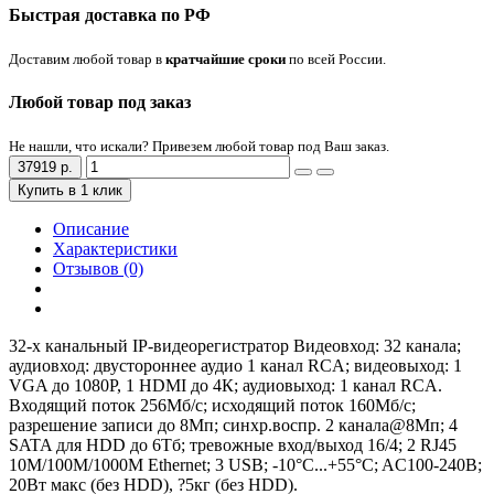
Быстрая доставка по РФ
Доставим любой товар в
кратчайшие сроки
по всей России.
Любой товар под заказ
Не нашли, что искали? Привезем любой товар под Ваш заказ.
37919 р.
Купить в 1 клик
Описание
Характеристики
Отзывов (0)
32-х канальный IP-видеорегистратор Видеовход: 32 канала;
аудиовход: двустороннее аудио 1 канал RCA; видеовыход: 1
VGA до 1080Р, 1 HDMI до 4К; аудиовыход: 1 канал RCA.
Входящий поток 256Мб/с; исходящий поток 160Мб/с;
разрешение записи до 8Мп; синхр.воспр. 2 канала@8Мп; 4
SATA для HDD до 6Тб; тревожные вход/выход 16/4; 2 RJ45
10M/100M/1000М Ethernet; 3 USB; -10°C...+55°C; AC100-240В;
20Вт макс (без HDD), ?5кг (без HDD).