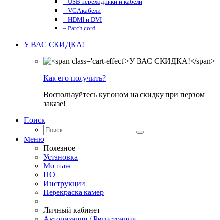
– USB переходники и кабели
– VGA кабели
– HDMI и DVI
– Patch cord
У ВАС СКИДКА!
Как его получить?
Воспользуйтесь купоном на скидку при первом
заказе!
Поиск
Меню
Полезное
Установка
Монтаж
ПО
Инструкции
Перекраска камер
Личный кабинет
Авторизация / Регистрация