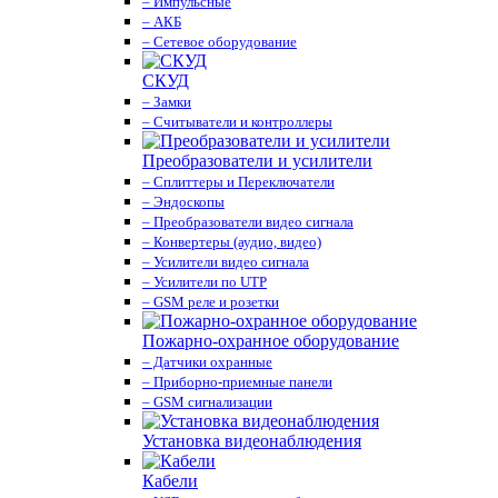
– Импульсные
– АКБ
– Сетевое оборудование
СКУД
– Замки
– Считыватели и контроллеры
Преобразователи и усилители
– Сплиттеры и Переключатели
– Эндоскопы
– Преобразователи видео сигнала
– Конвертеры (аудио, видео)
– Усилители видео сигнала
– Усилители по UTP
– GSM реле и розетки
Пожарно-охранное оборудование
– Датчики охранные
– Приборно-приемные панели
– GSM сигнализации
Установка видеонаблюдения
Кабели