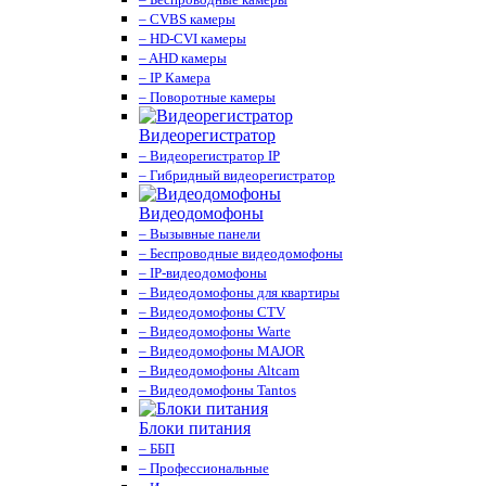
– CVBS камеры
– HD-CVI камеры
– AHD камеры
– IP Камера
– Поворотные камеры
Видеорегистратор
– Видеорегистратор IP
– Гибридный видеорегистратор
Видеодомофоны
– Вызывные панели
– Беспроводные видеодомофоны
– IP-видеодомофоны
– Видеодомофоны для квартиры
– Видеодомофоны CTV
– Видеодомофоны Warte
– Видеодомофоны MAJOR
– Видеодомофоны Altcam
– Видеодомофоны Tantos
Блоки питания
– ББП
– Профессиональные