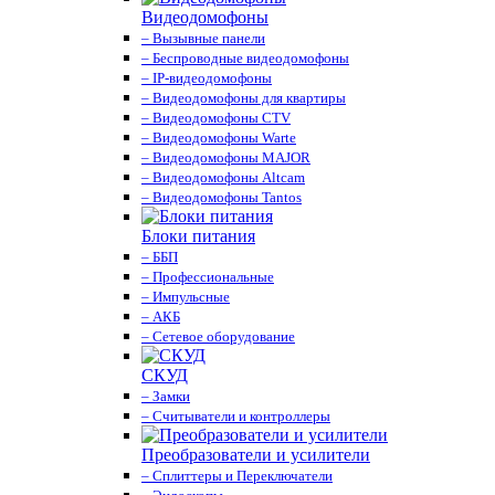
Видеодомофоны
– Вызывные панели
– Беспроводные видеодомофоны
– IP-видеодомофоны
– Видеодомофоны для квартиры
– Видеодомофоны CTV
– Видеодомофоны Warte
– Видеодомофоны MAJOR
– Видеодомофоны Altcam
– Видеодомофоны Tantos
Блоки питания
– ББП
– Профессиональные
– Импульсные
– АКБ
– Сетевое оборудование
СКУД
– Замки
– Считыватели и контроллеры
Преобразователи и усилители
– Сплиттеры и Переключатели