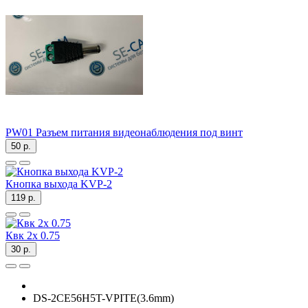
PW01 Разъем питания видеонаблюдения под винт
50 р.
Кнопка выхода KVP-2
119 р.
Квк 2х 0.75
30 р.
DS-2CE56H5T-VPITE(3.6mm)