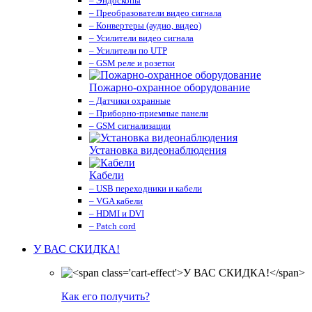
– Эндоскопы
– Преобразователи видео сигнала
– Конвертеры (аудио, видео)
– Усилители видео сигнала
– Усилители по UTP
– GSM реле и розетки
Пожарно-охранное оборудование
– Датчики охранные
– Приборно-приемные панели
– GSM сигнализации
Установка видеонаблюдения
Кабели
– USB переходники и кабели
– VGA кабели
– HDMI и DVI
– Patch cord
У ВАС СКИДКА!
Как его получить?