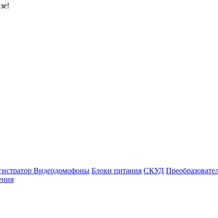
зе!
гистратор
Видеодомофоны
Блоки питания
СКУД
Преобразовате
ения