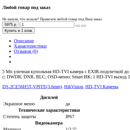
Любой товар под заказ
Не нашли, что искали? Привезем любой товар под Ваш заказ.
5975 р.
Купить в 1 клик
Описание
Характеристики
Отзывов (0)
5 Мп уличная купольная HD-TVI камера с EXIR-подсветкой до 2
с; DWDR, DNR, BLC; OSD-меню; Smart ИК; 1 HD-TVI выход; DC12
DS-2CE56H5T-VPITE(3.6mm)
,
HikVision
,
HD-TVI Камеры
Дисплей
Экранное меню
да
Технические характеристики
Степень защиты
IP67
Видеокамера
Матрица
1/2.5"