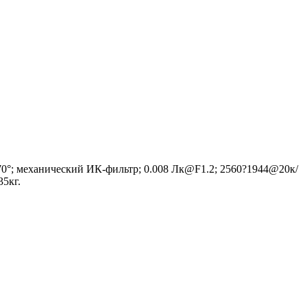
 70°; механический ИК-фильтр; 0.008 Лк@F1.2; 2560?1944@20к/
35кг.