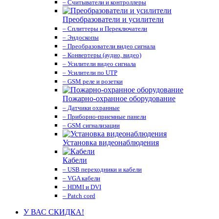
– Считыватели и контроллеры
Преобразователи и усилители
– Сплиттеры и Переключатели
– Эндоскопы
– Преобразователи видео сигнала
– Конвертеры (аудио, видео)
– Усилители видео сигнала
– Усилители по UTP
– GSM реле и розетки
Пожарно-охранное оборудование
– Датчики охранные
– Приборно-приемные панели
– GSM сигнализации
Установка видеонаблюдения
Кабели
– USB переходники и кабели
– VGA кабели
– HDMI и DVI
– Patch cord
У ВАС СКИДКА!