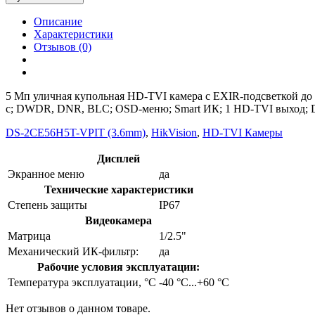
Описание
Характеристики
Отзывов (0)
5 Мп уличная купольная HD-TVI камера с EXIR-подсветкой до 2
с; DWDR, DNR, BLC; OSD-меню; Smart ИК; 1 HD-TVI выход; DC12
DS-2CE56H5T-VPIT (3.6mm)
,
HikVision
,
HD-TVI Камеры
Дисплей
Экранное меню
да
Технические характеристики
Степень защиты
IP67
Видеокамера
Матрица
1/2.5"
Механический ИК-фильтр:
да
Рабочие условия эксплуатации:
Температура эксплуатации, °C
-40 °C...+60 °C
Нет отзывов о данном товаре.