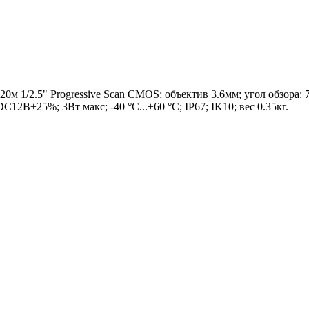
0м 1/2.5" Progressive Scan CMOS; объектив 3.6мм; угол обзора:
В±25%; 3Вт макс; -40 °C...+60 °C; IP67; IK10; вес 0.35кг.