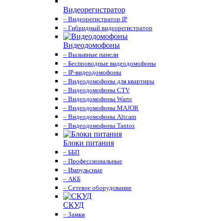
Видеорегистратор
– Видеорегистратор IP
– Гибридный видеорегистратор
Видеодомофоны
– Вызывные панели
– Беспроводные видеодомофоны
– IP-видеодомофоны
– Видеодомофоны для квартиры
– Видеодомофоны CTV
– Видеодомофоны Warte
– Видеодомофоны MAJOR
– Видеодомофоны Altcam
– Видеодомофоны Tantos
Блоки питания
– ББП
– Профессиональные
– Импульсные
– АКБ
– Сетевое оборудование
СКУД
– Замки