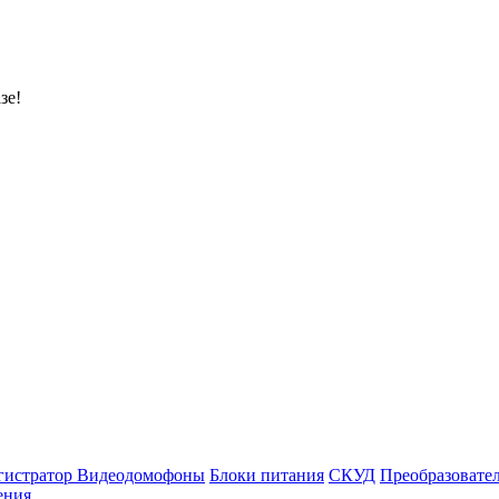
зе!
гистратор
Видеодомофоны
Блоки питания
СКУД
Преобразовате
ения